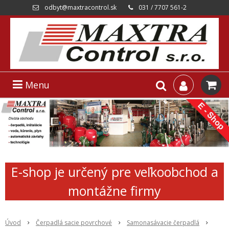
odbyt@maxtracontrol.sk
031 / 7707 561-2
Menu
E-shop je určený pre veľkoobchod a
montážne firmy
Úvod
Čerpadlá sacie povrchové
Samonasávacie čerpadlá