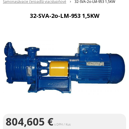
Samonasávacie čerpadlá viacstupňové
32-SVA-2o-LM-953 1,5KW
32-SVA-2o-LM-953 1,5KW
804,605
€
s DPH / Kus