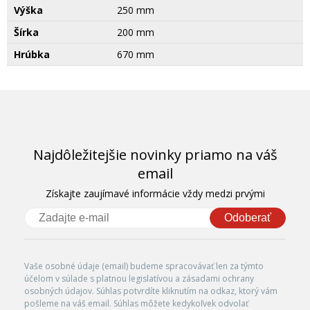
Výška
250 mm
Šírka
200 mm
Hrúbka
670 mm
Najdôležitejšie novinky priamo na váš
email
Získajte zaujímavé informácie vždy medzi prvými
Odoberať
Vaše osobné údaje (email) budeme spracovávať len za týmto
účelom v súlade s platnou legislatívou a zásadami ochrany
osobných údajov. Súhlas potvrdíte kliknutím na odkaz, ktorý vám
pošleme na váš email. Súhlas môžete kedykoľvek odvolať