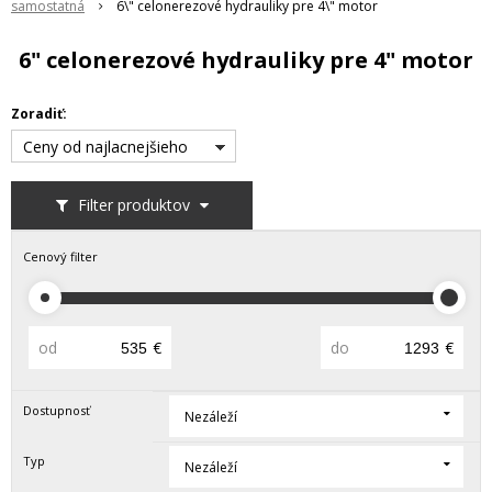
samostatná
6\" celonerezové hydrauliky pre 4\" motor
6" celonerezové hydrauliky pre 4" motor
Zoradiť:
Ceny od najlacnejšieho
Filter produktov
Cenový filter
od
€
do
€
Dostupnosť
Nezáleží
Typ
Nezáleží