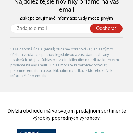
Najdôležitejšie novinky priamo na váš
email
Získajte zaujímavé informácie vždy medzi prvými
Odoberať
Vaše osobné údaje (email) budeme spracovávať len za týmto
účelom v súlade s platnou legislatívou a zásadami ochrany
osobných údajov. Súhlas potvrdíte kliknutím na odkaz, ktorý vám
pošleme na váš email. Súhlas môžete kedykoľvek odvolať
písomne, emailom alebo kliknutím na odkaz z ktoréhokoľvek
informačného emailu.
Divízia obchodu má vo svojom predajnom sortimente
výrobky popredných výrobcov: