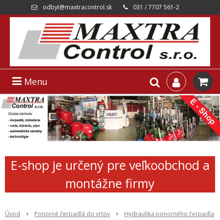
odbyt@maxtracontrol.sk
031 / 7707 561-2
Menu
E-shop je určený pre veľkoobchod a
montážne firmy
Úvod
Ponorné čerpadlá do vrtov
Hydraulika ponorného čerpadla