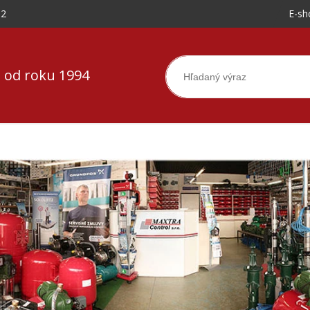
-2
E-sh
 od roku 1994