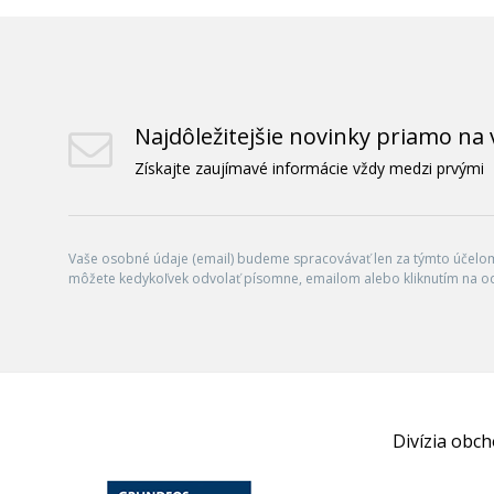
Najdôležitejšie novinky priamo na 
Získajte zaujímavé informácie vždy medzi prvými
Vaše osobné údaje (email) budeme spracovávať len za týmto účelom 
môžete kedykoľvek odvolať písomne, emailom alebo kliknutím na o
Divízia obc