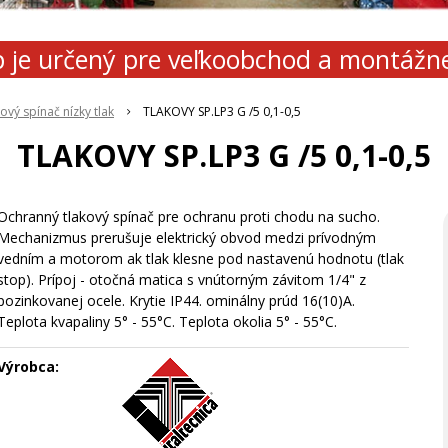
 je určený pre veľkoobchod a montážn
ový spínač nízky tlak
TLAKOVY SP.LP3 G /5 0,1-0,5
TLAKOVY SP.LP3 G /5 0,1-0,5
Ochranný tlakový spínač pre ochranu proti chodu na sucho.
Mechanizmus prerušuje elektrický obvod medzi prívodným
vedním a motorom ak tlak klesne pod nastavenú hodnotu (tlak
stop). Prípoj - otočná matica s vnútorným závitom 1/4" z
pozinkovanej ocele. Krytie IP44. ominálny prúd 16(10)A.
Teplota kvapaliny 5° - 55°C. Teplota okolia 5° - 55°C.
Výrobca: