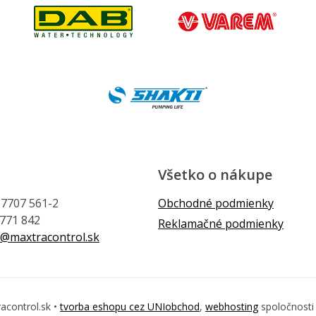
Všetko o nákupe
1 7707 561-2
Obchodné podmienky
 771 842
Reklamačné podmienky
@maxtracontrol.sk
acontrol.sk •
tvorba eshopu cez UNIobchod
,
webhosting
spoločnost