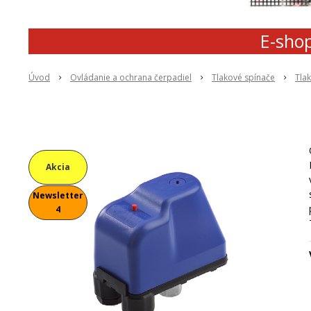
E-shop
Úvod
Ovládanie a ochrana čerpadiel
Tlakové spínače
Tlak
Akcia
Newsletter
4