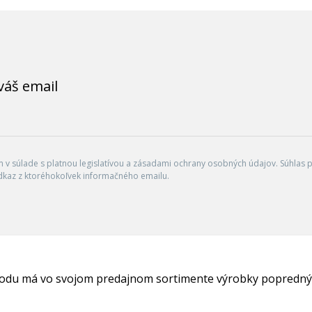
váš email
v súlade s platnou legislatívou a zásadami ochrany osobných údajov. Súhlas po
dkaz z ktoréhokoľvek informačného emailu.
hodu má vo svojom predajnom sortimente výrobky popredný