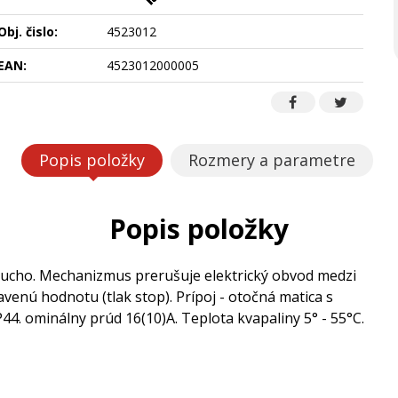
Obj. čislo:
4523012
EAN:
4523012000005
Popis položky
Rozmery a parametre
Popis položky
sucho. Mechanizmus prerušuje elektrický obvod medzi
enú hodnotu (tlak stop). Prípoj - otočná matica s
44. ominálny prúd 16(10)A. Teplota kvapaliny 5° - 55°C.