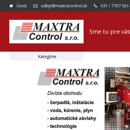
Úvod
odbyt@maxtracontrol.sk
031 / 7707 561
Sme tu pre vás
Kategórie