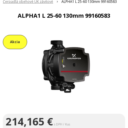
Čerpadlá obehové ÚK závitové
ALPHA1 L 25-60 130mm 99160583
ALPHA1 L 25-60 130mm 99160583
Akcia
214,165
€
s DPH / Kus