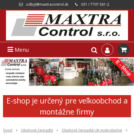
odbyt@maxtracontrol.sk
031 / 7707 561-2
Menu
E-shop je určený pre veľkoobchod a
montážne firmy
Úvod
Obehové čerpadlá
Obehové čerpadlá UK mokrobežné