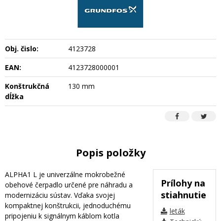
Obj. čislo:
4123728
EAN:
4123728000001
Konštrukčná
130 mm
dĺžka
Popis položky
ALPHA1 L je univerzálne mokrobežné
Prílohy na
obehové čerpadlo určené pre náhradu a
stiahnutie
modernizáciu sústav. Vďaka svojej
kompaktnej konštrukcii, jednoduchému
leták
pripojeniu k signálnym káblom kotla