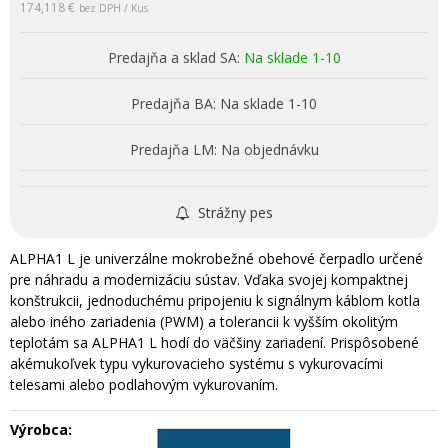
174,118 €
bez DPH / Kus
Predajňa a sklad SA:
Na sklade 1-10
Predajňa BA:
Na sklade 1-10
Predajňa LM:
Na objednávku
Strážny pes
ALPHA1 L je univerzálne mokrobežné obehové čerpadlo určené
pre náhradu a modernizáciu sústav. Vďaka svojej kompaktnej
konštrukcii, jednoduchému pripojeniu k signálnym káblom kotla
alebo iného zariadenia (PWM) a tolerancii k vyšším okolitým
teplotám sa ALPHA1 L hodí do väčšiny zariadení. Prispôsobené
akémukoľvek typu vykurovacieho systému s vykurovacími
telesami alebo podlahovým vykurovaním.
Výrobca: