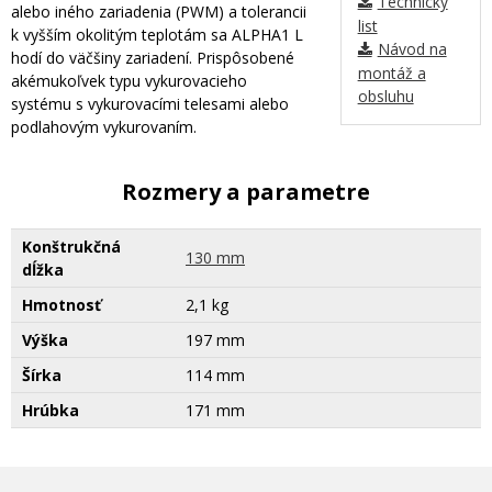
Technický
alebo iného zariadenia (PWM) a tolerancii
list
k vyšším okolitým teplotám sa ALPHA1 L
Návod na
hodí do väčšiny zariadení. Prispôsobené
montáž a
akémukoľvek typu vykurovacieho
obsluhu
systému s vykurovacími telesami alebo
podlahovým vykurovaním.
Rozmery a parametre
Konštrukčná
130 mm
dĺžka
Hmotnosť
2,1 kg
Výška
197 mm
Šírka
114 mm
Hrúbka
171 mm