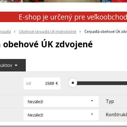
E-shop je určený pre veľkoobcho
rpadlá
Obehové čerpadlá UK mokrobežné
Čerpadlá obehové ÚK zdv
á obehové ÚK zdvojené
duktov
od
€
Typ
Nezáleží
Konštrukč
Nezáleží