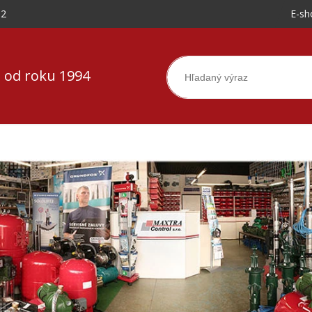
-2
E-sh
 od roku 1994