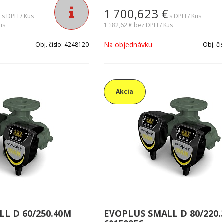
pre všetky typy
zariadenia. Vhodné pre všetky typy
€
1 700,623
€
atizačných systémov v
vykurovacích a klimatizačných systé
s DPH / Kus
s DPH / Kus
us
menších objektoch.
1 382,62 €
bez DPH / Kus
Na objednávku
Obj. čislo:
4248120
Obj. či
Akcia
L D 60/250.40M
EVOPLUS SMALL D 80/220