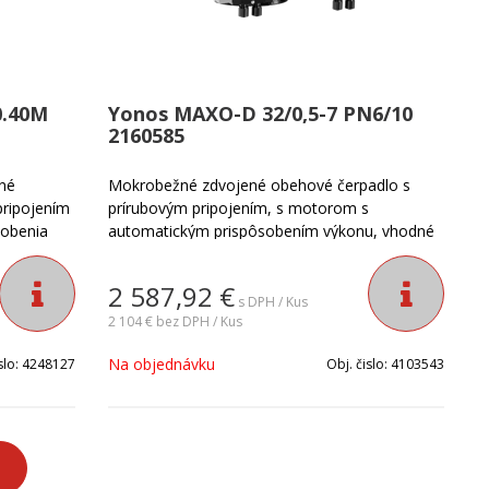
0.40M
Yonos MAXO-D 32/0,5-7 PN6/10
2160585
ené
Mokrobežné zdvojené obehové čerpadlo s
pripojením
prírubovým pripojením, s motorom s
sobenia
automatickým prispôsobením výkonu, vhodné
avkám
pre teplovodné vykurovanie všetkých
systémov, klimatizačné zariadenia, uzavreté
2 587,92
€
mov v
chladiace okruhy a priemyselné cirkulačné
s DPH / Kus
zariadenia.
2 104 €
bez DPH / Kus
Na objednávku
slo:
4248127
Obj. čislo:
4103543