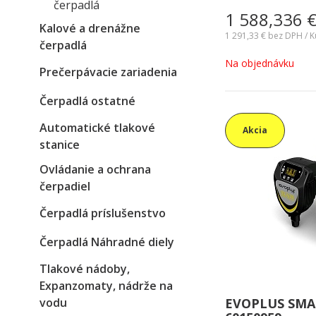
čerpadlá
zariadenia. Vhodné 
1 588,336
vykurovacích a klim
Kalové a drenážne
menších objektoch.
1 291,33 €
bez DPH / K
čerpadlá
Na objednávku
Prečerpávacie zariadenia
Čerpadlá ostatné
Automatické tlakové
Akcia
stanice
Ovládanie a ochrana
čerpadiel
Čerpadlá príslušenstvo
Čerpadlá Náhradné diely
Tlakové nádoby,
Expanzomaty, nádrže na
vodu
EVOPLUS SMAL