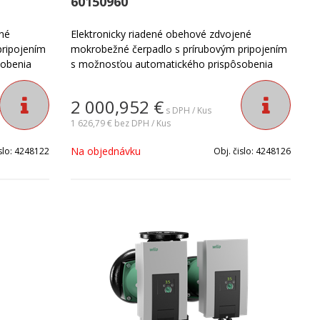
60150960
ené
Elektronicky riadené obehové zdvojené
pripojením
mokrobežné čerpadlo s prírubovým pripojením
sobenia
s možnosťou automatického prispôsobenia
avkám
výkonu čerpadla skutočným požiadavkám
zariadenia. Vhodné pre všetky typy
2 000,952
€
mov v
vykurovacích a klimatizačných systémov v
s DPH / Kus
menších objektoch.
1 626,79 €
bez DPH / Kus
Na objednávku
slo:
4248122
Obj. čislo:
4248126