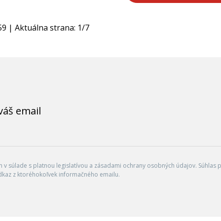
59
| Aktuálna strana:
1
/
7
váš email
v súlade s platnou legislatívou a zásadami ochrany osobných údajov. Súhlas po
dkaz z ktoréhokoľvek informačného emailu.