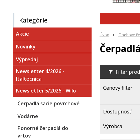
Kategórie
Akcie
Úvod
Obehové če
Čerpadl
Novinky
Výpredaj
Newsletter 4/2026 -
Filter pro
Italtecnica
Cenový filter
Newsletter 5/2026 - Wilo
Čerpadlá sacie povrchové
Dostupnosť
Vodárne
Výrobca
Ponorné čerpadlá do
vrtov