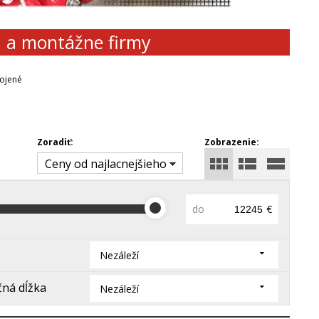
d a montážne firmy
ojené
Zoradiť:
Zobrazenie:
Ceny od najlacnejšieho
do
€
Nezáleží
ná dĺžka
Nezáleží