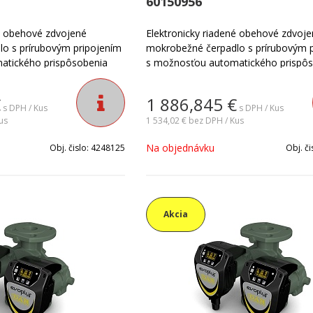
60150956
né obehové zdvojené
Elektronicky riadené obehové zdvoj
o s prírubovým pripojením
mokrobežné čerpadlo s prírubovým 
atického prispôsobenia
s možnosťou automatického prispô
kutočným požiadavkám
výkonu čerpadla skutočným požiad
pre všetky typy
zariadenia. Vhodné pre všetky typy
€
1 886,845
€
atizačných systémov v
vykurovacích a klimatizačných systé
s DPH / Kus
s DPH / Kus
us
menších objektoch.
1 534,02 €
bez DPH / Kus
Na objednávku
Obj. čislo:
4248125
Obj. či
Akcia