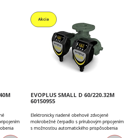
Akcia
.40M
EVOPLUS SMALL D 60/220.32M
60150955
ené
Elektronicky riadené obehové zdvojené
pripojením
mokrobežné čerpadlo s prírubovým pripojením
sobenia
s možnosťou automatického prispôsobenia
avkám
výkonu čerpadla skutočným požiadavkám