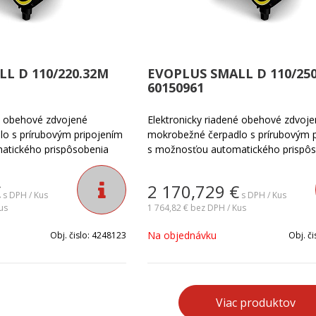
L D 110/220.32M
EVOPLUS SMALL D 110/25
60150961
né obehové zdvojené
Elektronicky riadené obehové zdvoj
o s prírubovým pripojením
mokrobežné čerpadlo s prírubovým 
atického prispôsobenia
s možnosťou automatického prispô
kutočným požiadavkám
výkonu čerpadla skutočným požiad
pre všetky typy
zariadenia. Vhodné pre všetky typy
€
2 170,729
€
atizačných systémov v
vykurovacích a klimatizačných systé
s DPH / Kus
s DPH / Kus
us
menších objektoch.
1 764,82 €
bez DPH / Kus
Na objednávku
Obj. čislo:
4248123
Obj. či
Viac produktov