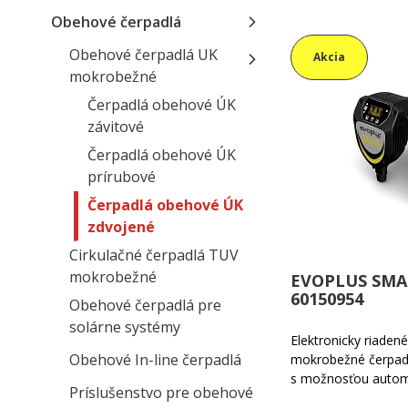
Obehové čerpadlá
Obehové čerpadlá UK
Akcia
mokrobežné
Čerpadlá obehové ÚK
závitové
Čerpadlá obehové ÚK
prírubové
Čerpadlá obehové ÚK
zdvojené
Cirkulačné čerpadlá TUV
mokrobežné
EVOPLUS SMAL
60150954
Obehové čerpadlá pre
solárne systémy
Elektronicky riade
Obehové In-line čerpadlá
mokrobežné čerpadl
s možnosťou autom
Príslušenstvo pre obehové
výkonu čerpadla s