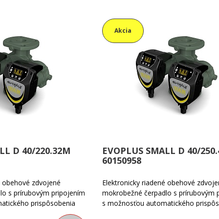
Akcia
L D 40/220.32M
EVOPLUS SMALL D 40/250
60150958
né obehové zdvojené
Elektronicky riadené obehové zdvoj
o s prírubovým pripojením
mokrobežné čerpadlo s prírubovým 
atického prispôsobenia
s možnosťou automatického prispô
kutočným požiadavkám
výkonu čerpadla skutočným požiad