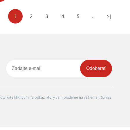
1
2
3
4
5
…
>|
Odoberať
tvrdíte kliknutím na odkaz, ktorý vám pošleme na váš email. Súhlas