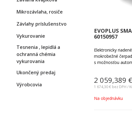
Mikrozávlaha, rosiče
Závlahy príslušenstvo
EVOPLUS SMAL
Vykurovanie
60150957
Tesnenia , lepidlá a
Elektronicky riade
ochranná chémia
mokrobežné čerpadl
vykurovania
s možnosťou autom
výkonu čerpadla s
Ukončený predaj
zariadenia. Vhodné 
2 059,389
vykurovacích a klim
Výrobcovia
menších objektoch.
1 674,30 €
bez DPH / K
Na objednávku