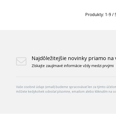
Produkty:
1
-
9
/
Najdôležitejšie novinky priamo na 
Získajte zaujímavé informácie vždy medzi prvými
Vaše osobné údaje (email) budeme spracovávať len za týmto účelom 
môžete kedykoľvek odvolať písomne, emailom alebo kliknutím na o