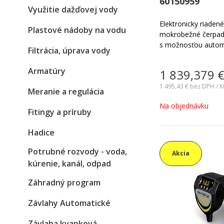
60150959
Využitie dažďovej vody
Elektronicky riade
Plastové nádoby na vodu
mokrobežné čerpadl
s možnosťou autom
Filtrácia, úprava vody
výkonu čerpadla s
zariadenia. Vhodné 
Armatúry
1 839,379
vykurovacích a klim
menších objektoch.
1 495,43 €
bez DPH / K
Meranie a regulácia
Na objednávku
Fitingy a príruby
Hadice
Potrubné rozvody - voda,
Akcia
kúrenie, kanál, odpad
Záhradný program
Závlahy Automatické
Závlaha kvapková