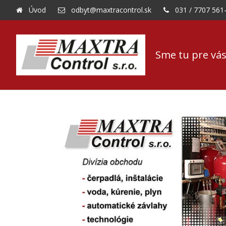
Úvod
odbyt@maxtracontrol.sk
031 / 7707 561
Sme tu pre vás