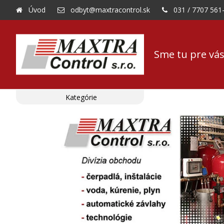
Úvod
odbyt@maxtracontrol.sk
031 / 7707 561
Sme tu pre vás
Kategórie