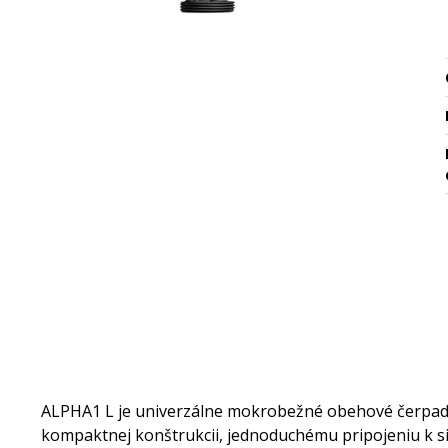
ALPHA1 L je univerzálne mokrobežné obehové čerpadl
kompaktnej konštrukcii, jednoduchému pripojeniu k s