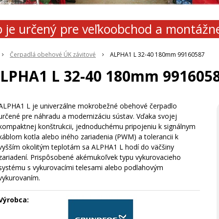
 je určený pre veľkoobchod a montážn
Čerpadlá obehové ÚK závitové
ALPHA1 L 32-40 180mm 99160587
LPHA1 L 32-40 180mm 991605
ALPHA1 L je univerzálne mokrobežné obehové čerpadlo
určené pre náhradu a modernizáciu sústav. Vďaka svojej
kompaktnej konštrukcii, jednoduchému pripojeniu k signálnym
káblom kotla alebo iného zariadenia (PWM) a tolerancii k
vyšším okolitým teplotám sa ALPHA1 L hodí do väčšiny
zariadení. Prispôsobené akémukoľvek typu vykurovacieho
systému s vykurovacími telesami alebo podlahovým
vykurovaním.
Výrobca: