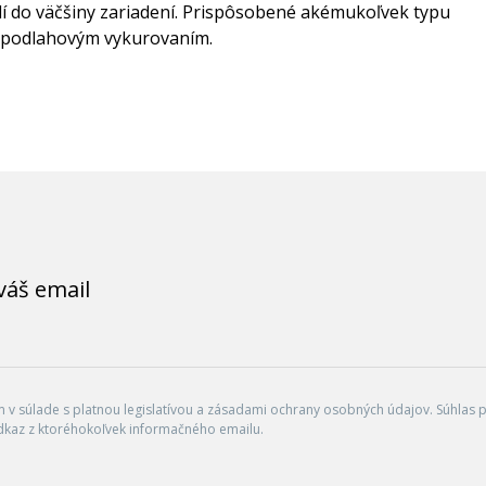
dí do väčšiny zariadení. Prispôsobené akémukoľvek typu
o podlahovým vykurovaním.
váš email
v súlade s platnou legislatívou a zásadami ochrany osobných údajov. Súhlas po
dkaz z ktoréhokoľvek informačného emailu.