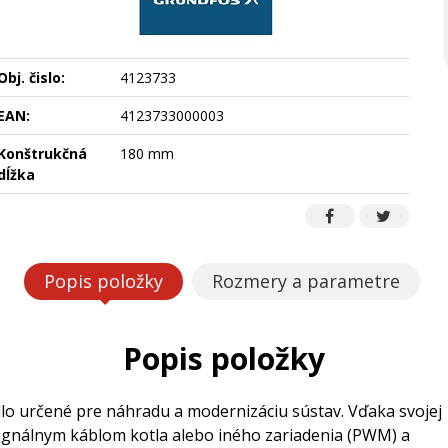
Obj. čislo:
4123733
EAN:
4123733000003
Konštrukčná
180 mm
dĺžka
Popis položky
Rozmery a parametre
Popis položky
o určené pre náhradu a modernizáciu sústav. Vďaka svojej
ignálnym káblom kotla alebo iného zariadenia (PWM) a