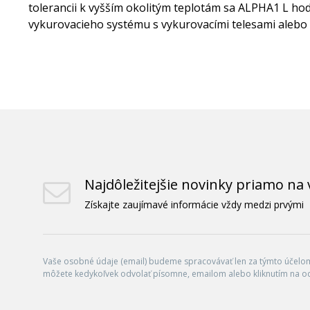
tolerancii k vyšším okolitým teplotám sa ALPHA1 L ho
vykurovacieho systému s vykurovacími telesami aleb
Najdôležitejšie novinky priamo na 
Získajte zaujímavé informácie vždy medzi prvými
Vaše osobné údaje (email) budeme spracovávať len za týmto účelom 
môžete kedykoľvek odvolať písomne, emailom alebo kliknutím na o