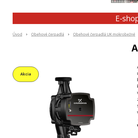
E-shop
Úvod
Obehové čerpadlá
Obehové čerpadlá UK mokrobežné
A
Akcia