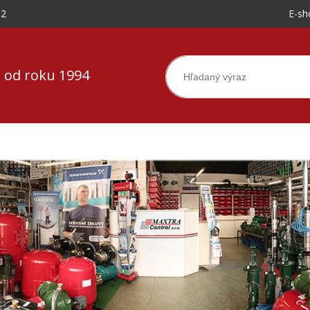
-2
E-sh
 od roku 1994