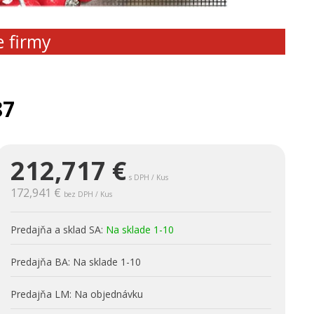
e firmy
87
212,717
€
s DPH / Kus
172,941 €
bez DPH / Kus
Predajňa a sklad SA:
Na sklade 1-10
Predajňa BA:
Na sklade 1-10
Predajňa LM:
Na objednávku