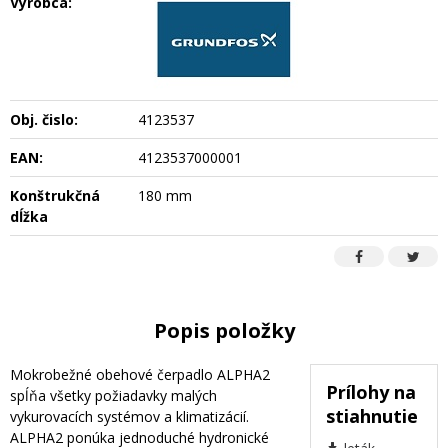
Výrobca:
Obj. čislo:
4123537
EAN:
4123537000001
Konštrukčná
180 mm
dĺžka
Popis položky
Mokrobežné obehové čerpadlo ALPHA2
Prílohy na
spĺňa všetky požiadavky malých
stiahnutie
vykurovacích systémov a klimatizácií.
ALPHA2 ponúka jednoduché hydronické