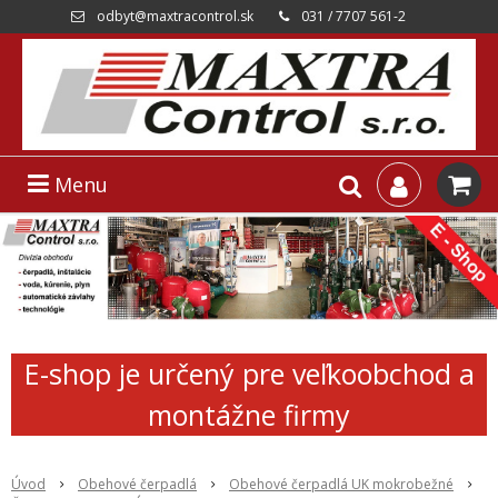
odbyt@maxtracontrol.sk
031 / 7707 561-2
Menu
E-shop je určený pre veľkoobchod a
montážne firmy
Úvod
Obehové čerpadlá
Obehové čerpadlá UK mokrobežné