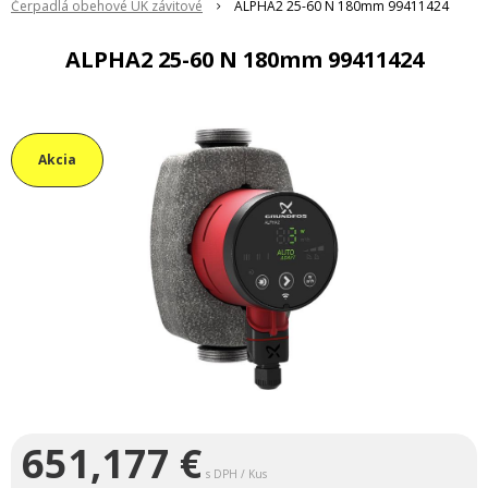
Čerpadlá obehové ÚK závitové
ALPHA2 25-60 N 180mm 99411424
ALPHA2 25-60 N 180mm 99411424
Akcia
651,177
€
s DPH / Kus