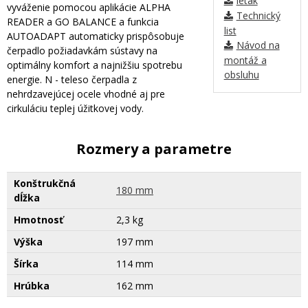
leták
vyváženie pomocou aplikácie ALPHA
Technický
READER a GO BALANCE a funkcia
list
AUTOADAPT automaticky prispôsobuje
Návod na
čerpadlo požiadavkám sústavy na
montáž a
optimálny komfort a najnižšiu spotrebu
obsluhu
energie. N - teleso čerpadla z
nehrdzavejúcej ocele vhodné aj pre
cirkuláciu teplej úžitkovej vody.
Rozmery a parametre
Konštrukčná
180 mm
dĺžka
Hmotnosť
2,3 kg
Výška
197 mm
Šírka
114 mm
Hrúbka
162 mm