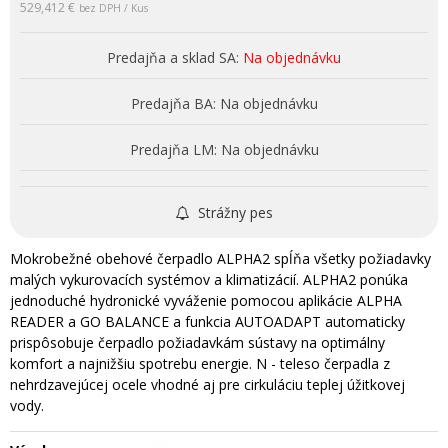
529,412 €
bez DPH / Kus
Predajňa a sklad SA:
Na objednávku
Predajňa BA:
Na objednávku
Predajňa LM:
Na objednávku
Strážny pes
Mokrobežné obehové čerpadlo ALPHA2 spĺňa všetky požiadavky
malých vykurovacích systémov a klimatizácií. ALPHA2 ponúka
jednoduché hydronické vyváženie pomocou aplikácie ALPHA
READER a GO BALANCE a funkcia AUTOADAPT automaticky
prispôsobuje čerpadlo požiadavkám sústavy na optimálny
komfort a najnižšiu spotrebu energie. N - teleso čerpadla z
nehrdzavejúcej ocele vhodné aj pre cirkuláciu teplej úžitkovej
vody.