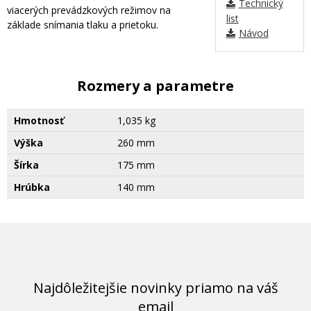
Technický
viacerých prevádzkových režimov na
list
základe snímania tlaku a prietoku.
Návod
Rozmery a parametre
Hmotnosť
1,035 kg
Výška
260 mm
Šírka
175 mm
Hrúbka
140 mm
Najdôležitejšie novinky priamo na váš
email