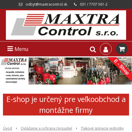
odbyt@maxtracontrol.sk
031 / 7707 561-2
Menu
E-shop je určený pre veľkoobchod a
montážne firmy
Úvod
Ovládanie a ochrana čerpadiel
Tlakové spínacie jednotky