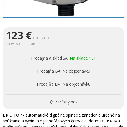
123
€
s DPH / Kus
100 €
bez DPH / Kus
Predajňa a sklad SA:
Na sklade 10+
Predajňa BA:
Na objednávku
Predajňa LM:
Na objednávku
Strážny pes
BRIO TOP - automatické digitálne spínacie zariadenie určené na
spúšťanie a vypínanie jednofázových čerpadiel do Imax 16A. Má
možnosť nastavenia viacerých prevádzkových režimov na základe