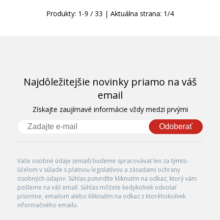
Produkty:
1
-
9
/
33
| Aktuálna strana:
1
/
4
Najdôležitejšie novinky priamo na váš
email
Získajte zaujímavé informácie vždy medzi prvými
Odoberať
Vaše osobné údaje (email) budeme spracovávať len za týmto
účelom v súlade s platnou legislatívou a zásadami ochrany
osobných údajov. Súhlas potvrdíte kliknutím na odkaz, ktorý vám
pošleme na váš email. Súhlas môžete kedykoľvek odvolať
písomne, emailom alebo kliknutím na odkaz z ktoréhokoľvek
informačného emailu.