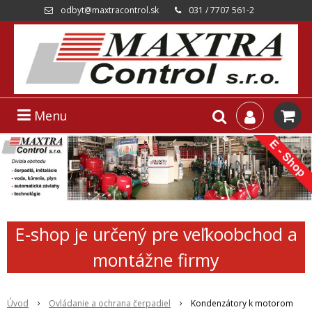
odbyt@maxtracontrol.sk
031 / 7707 561-2
Menu
E-shop je určený pre veľkoobchod a
montážne firmy
Úvod
Ovládanie a ochrana čerpadiel
Kondenzátory k motorom