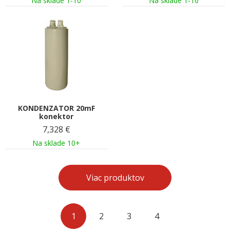
Na sklade 1-10
Na sklade 1-10
KONDENZATOR 20mF
konektor
7,328
€
Na sklade 10+
Viac produktov
1
2
3
4