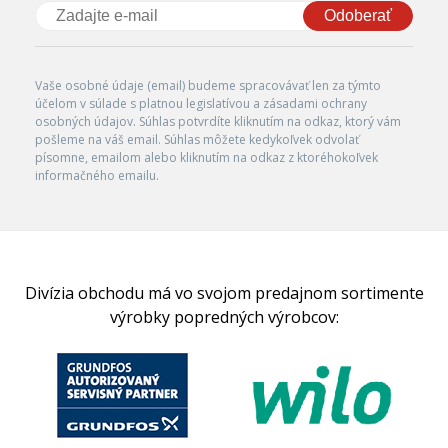
Odoberať
Vaše osobné údaje (email) budeme spracovávať len za týmto
účelom v súlade s platnou legislatívou a zásadami ochrany
osobných údajov. Súhlas potvrdíte kliknutím na odkaz, ktorý vám
pošleme na váš email. Súhlas môžete kedykoľvek odvolať
písomne, emailom alebo kliknutím na odkaz z ktoréhokoľvek
informačného emailu.
Divízia obchodu má vo svojom predajnom sortimente
výrobky popredných výrobcov: