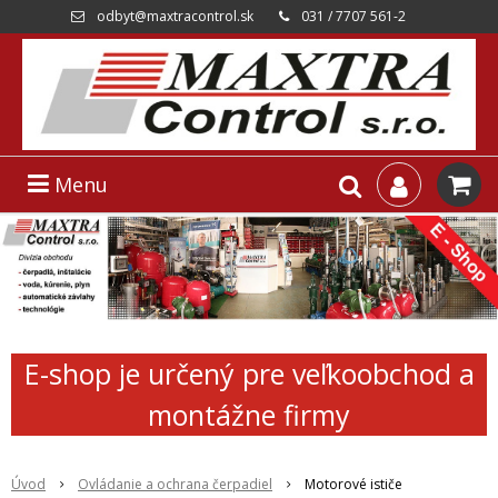
odbyt@maxtracontrol.sk
031 / 7707 561-2
Menu
E-shop je určený pre veľkoobchod a
montážne firmy
Úvod
Ovládanie a ochrana čerpadiel
Motorové ističe