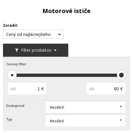
Motorové ističe
Zoradiť:
Ceny od najlacnejšieho
Filter produktov
Cenový filter
od
€
do
€
Dostupnosť
Nezáleží
Typ
Nezáleží