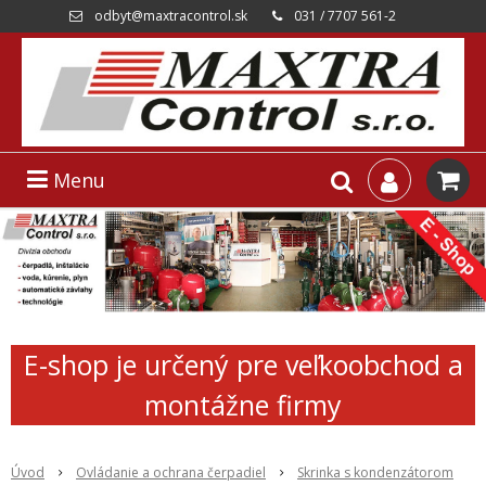
odbyt@maxtracontrol.sk
031 / 7707 561-2
Menu
E-shop je určený pre veľkoobchod a
montážne firmy
Úvod
Ovládanie a ochrana čerpadiel
Skrinka s kondenzátorom