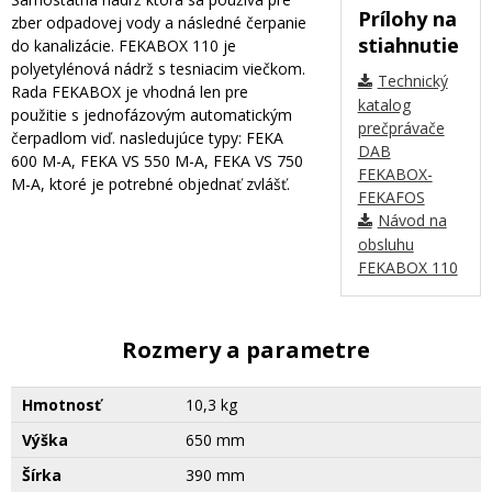
Prílohy na
zber odpadovej vody a následné čerpanie
stiahnutie
do kanalizácie. FEKABOX 110 je
polyetylénová nádrž s tesniacim viečkom.
Technický
Rada FEKABOX je vhodná len pre
katalog
použitie s jednofázovým automatickým
prečprávače
čerpadlom viď. nasledujúce typy: FEKA
DAB
600 M-A, FEKA VS 550 M-A, FEKA VS 750
FEKABOX-
M-A, ktoré je potrebné objednať zvlášť.
FEKAFOS
Návod na
obsluhu
FEKABOX 110
Rozmery a parametre
Hmotnosť
10,3 kg
Výška
650 mm
Šírka
390 mm