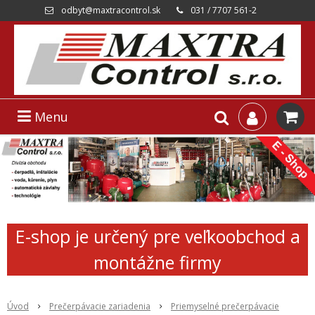
odbyt@maxtracontrol.sk
031 / 7707 561-2
Menu
E-shop je určený pre veľkoobchod a
montážne firmy
Úvod
Prečerpávacie zariadenia
Priemyselné prečerpávacie