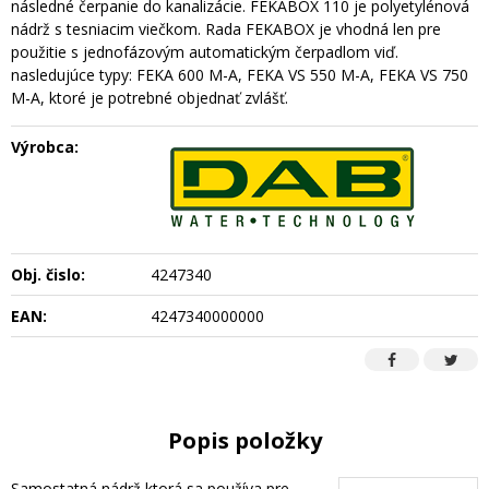
následné čerpanie do kanalizácie. FEKABOX 110 je polyetylénová
nádrž s tesniacim viečkom. Rada FEKABOX je vhodná len pre
použitie s jednofázovým automatickým čerpadlom viď.
nasledujúce typy: FEKA 600 M-A, FEKA VS 550 M-A, FEKA VS 750
M-A, ktoré je potrebné objednať zvlášť.
Výrobca:
Obj. čislo:
4247340
EAN:
4247340000000
Popis položky
Samostatná nádrž ktorá sa používa pre