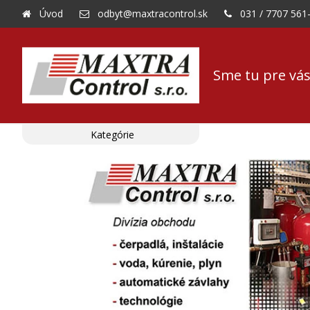
Úvod
odbyt@maxtracontrol.sk
031 / 7707 561
Sme tu pre vás
Kategórie