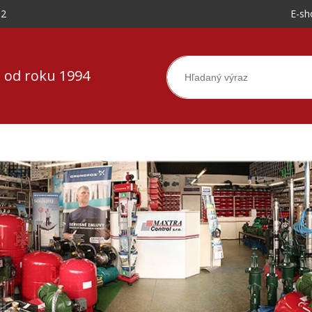
-2
E-sh
 od roku 1994