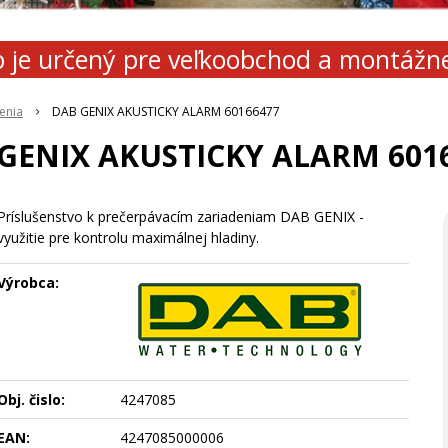
 je určený pre veľkoobchod a montážn
enia
DAB GENIX AKUSTICKY ALARM 60166477
GENIX AKUSTICKY ALARM 601
Príslušenstvo k prečerpávacím zariadeniam DAB GENIX -
využitie pre kontrolu maximálnej hladiny.
Výrobca:
Obj. čislo:
4247085
EAN:
4247085000006