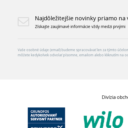
Najdôležitejšie novinky priamo na 
Získajte zaujímavé informácie vždy medzi prvými
Vaše osobné údaje (email) budeme spracovávať len za týmto účelom 
môžete kedykoľvek odvolať písomne, emailom alebo kliknutím na o
Divízia obc