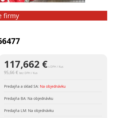
e firmy
66477
117,662
€
s DPH / Kus
95,66 €
bez DPH / Kus
Predajňa a sklad SA:
Na objednávku
Predajňa BA:
Na objednávku
Predajňa LM:
Na objednávku