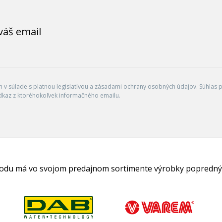
váš email
v súlade s platnou legislatívou a zásadami ochrany osobných údajov. Súhlas po
dkaz z ktoréhokoľvek informačného emailu.
hodu má vo svojom predajnom sortimente výrobky popredný