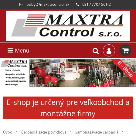
odbyt@maxtracontrol.sk
031 / 7707 561-2
Menu
E-shop je určený pre veľkoobchod a
montážne firmy
Úvod
Čerpadlá sacie povrchové
Samonasávacie čerpadlá