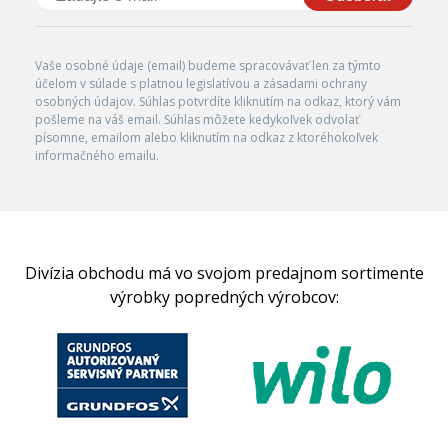
Vaše osobné údaje (email) budeme spracovávať len za týmto
účelom v súlade s platnou legislatívou a zásadami ochrany
osobných údajov. Súhlas potvrdíte kliknutím na odkaz, ktorý vám
pošleme na váš email. Súhlas môžete kedykoľvek odvolať
písomne, emailom alebo kliknutím na odkaz z ktoréhokoľvek
informačného emailu.
Divízia obchodu má vo svojom predajnom sortimente
výrobky popredných výrobcov: