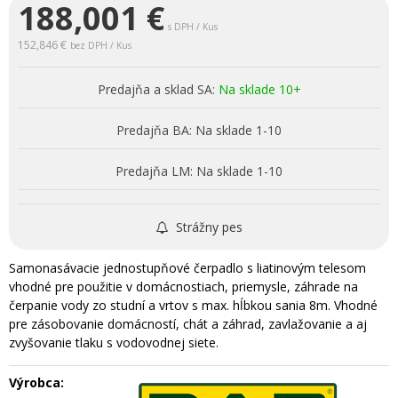
188,001
€
s DPH / Kus
152,846 €
bez DPH / Kus
Predajňa a sklad SA:
Na sklade 10+
Predajňa BA:
Na sklade 1-10
Predajňa LM:
Na sklade 1-10
Strážny pes
Samonasávacie jednostupňové čerpadlo s liatinovým telesom
vhodné pre použitie v domácnostiach, priemysle, záhrade na
čerpanie vody zo studní a vrtov s max. hĺbkou sania 8m. Vhodné
pre zásobovanie domácností, chát a záhrad, zavlažovanie a aj
zvyšovanie tlaku s vodovodnej siete.
Výrobca: