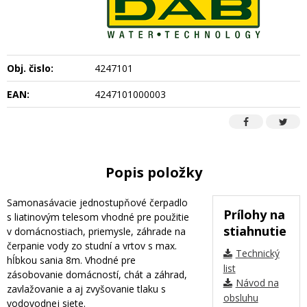
Obj. čislo:
4247101
EAN:
4247101000003
Popis položky
Samonasávacie jednostupňové čerpadlo
Prílohy na
s liatinovým telesom vhodné pre použitie
stiahnutie
v domácnostiach, priemysle, záhrade na
čerpanie vody zo studní a vrtov s max.
Technický
hĺbkou sania 8m. Vhodné pre
list
zásobovanie domácností, chát a záhrad,
Návod na
zavlažovanie a aj zvyšovanie tlaku s
obsluhu
vodovodnej siete.