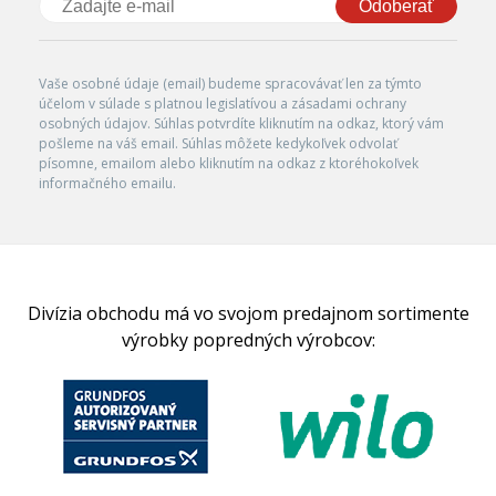
Odoberať
Vaše osobné údaje (email) budeme spracovávať len za týmto
účelom v súlade s platnou legislatívou a zásadami ochrany
osobných údajov. Súhlas potvrdíte kliknutím na odkaz, ktorý vám
pošleme na váš email. Súhlas môžete kedykoľvek odvolať
písomne, emailom alebo kliknutím na odkaz z ktoréhokoľvek
informačného emailu.
Divízia obchodu má vo svojom predajnom sortimente
výrobky popredných výrobcov: