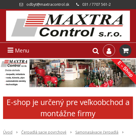
odbyt@maxtracontrol.sk
031 / 7707 561-2
Menu
E-shop je určený pre veľkoobchod a
montážne firmy
Úvod
Čerpadlá sacie povrchové
Samonasávacie čerpadlá