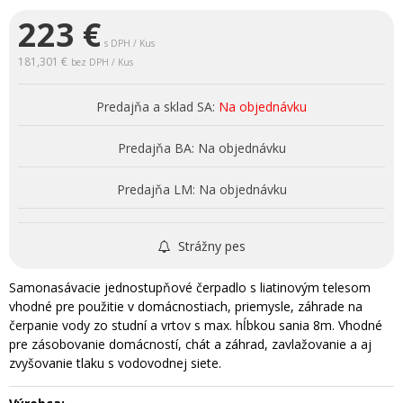
223
€
s DPH / Kus
181,301 €
bez DPH / Kus
Predajňa a sklad SA:
Na objednávku
Predajňa BA:
Na objednávku
Predajňa LM:
Na objednávku
Strážny pes
Samonasávacie jednostupňové čerpadlo s liatinovým telesom
vhodné pre použitie v domácnostiach, priemysle, záhrade na
čerpanie vody zo studní a vrtov s max. hĺbkou sania 8m. Vhodné
pre zásobovanie domácností, chát a záhrad, zavlažovanie a aj
zvyšovanie tlaku s vodovodnej siete.