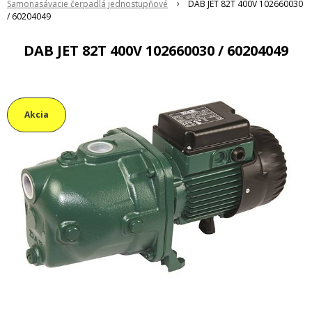
Samonasávacie čerpadlá jednostupňové
DAB JET 82T 400V 102660030
/ 60204049
DAB JET 82T 400V 102660030 / 60204049
Akcia