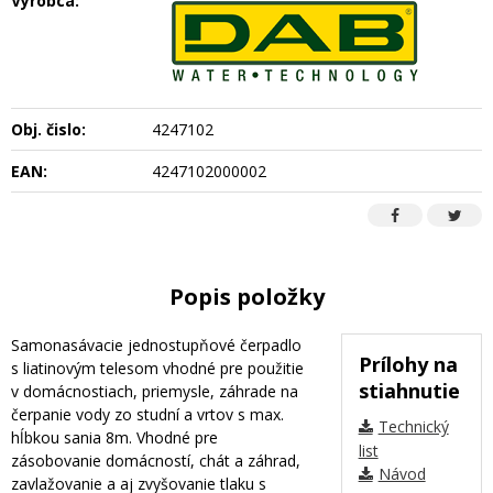
Výrobca:
Obj. čislo:
4247102
EAN:
4247102000002
Popis položky
Samonasávacie jednostupňové čerpadlo
Prílohy na
s liatinovým telesom vhodné pre použitie
stiahnutie
v domácnostiach, priemysle, záhrade na
čerpanie vody zo studní a vrtov s max.
Technický
hĺbkou sania 8m. Vhodné pre
list
zásobovanie domácností, chát a záhrad,
Návod
zavlažovanie a aj zvyšovanie tlaku s