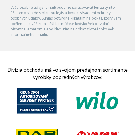
Vaše osobné údaje (email) budeme spracovávať len za týmto
účelom v súlade s platnou legislatívou a zásadami ochrany
osobných údajov. Súhlas potvrdíte kliknutím na odkaz, ktorý vám
pošleme na váš email. Súhlas môžete kedykoľvek odvolať
písomne, emailom alebo kliknutím na odkaz z ktoréhokoľvek
informačného emailu.
Divízia obchodu má vo svojom predajnom sortimente
výrobky popredných výrobcov: