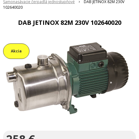
Samonasávacie čerpadlá jednostupňové
DAB JETINOX 82M 230V
102640020
DAB JETINOX 82M 230V 102640020
Akcia