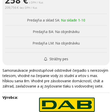
258
€
s DPH / Kus
209,756 €
bez DPH / Kus
Predajňa a sklad SA:
Na sklade 1-10
Predajňa BA:
Na objednávku
Predajňa LM:
Na objednávku
Strážny pes
Samonasávacie jednostupňové odstredivé čerpadlo s nerezovým
telesom, vhodné na čerpanie vody zo studní a vrtov s max.
hĺbkou sania 8m. Vhodné pre zásobovanie domácností, chát a
záhrad, zavlažovanie a aj zvyšovanie tlaku s vodovodnej siete.
Výrobca: