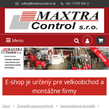
odbyt@maxtracontrol.sk
031 / 7707 561-2
Menu
E-shop je určený pre veľkoobchod a
montážne firmy
Úvod
Čerpadlá sacie povrchové
Samonasávacie čerpadlá