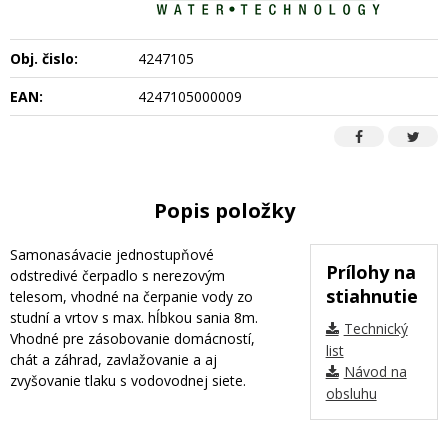
Obj. čislo:
4247105
EAN:
4247105000009
Popis položky
Samonasávacie jednostupňové
Prílohy na
odstredivé čerpadlo s nerezovým
stiahnutie
telesom, vhodné na čerpanie vody zo
studní a vrtov s max. hĺbkou sania 8m.
Technický
Vhodné pre zásobovanie domácností,
list
chát a záhrad, zavlažovanie a aj
Návod na
zvyšovanie tlaku s vodovodnej siete.
obsluhu