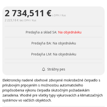
2 734,511
€
s DPH / Kus
2 223,18 €
bez DPH / Kus
Predajňa a sklad SA:
Na objednávku
Predajňa BA:
Na objednávku
Predajňa LM:
Na objednávku
Strážny pes
Elektronicky riadené obehové zdvojené mokrobežné čerpadlo s
prírubovým pripojením s možnosťou automatického
prispôsobenia výkonu čerpadla skutočným požiadavkám
zariadenia. Vhodné pre všetky typy vykurovacích a klimatizačných
systémov vo väčších objektoch.