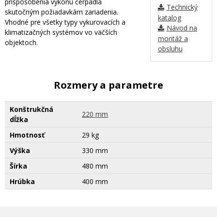
prispôsobenia výkonu čerpadla
Technický
skutočným požiadavkám zariadenia.
katalog
Vhodné pre všetky typy vykurovacích a
Návod na
klimatizačných systémov vo väčších
montáž a
objektoch.
obsluhu
Rozmery a parametre
Konštrukčná
220 mm
dĺžka
Hmotnosť
29 kg
Výška
330 mm
Šírka
480 mm
Hrúbka
400 mm