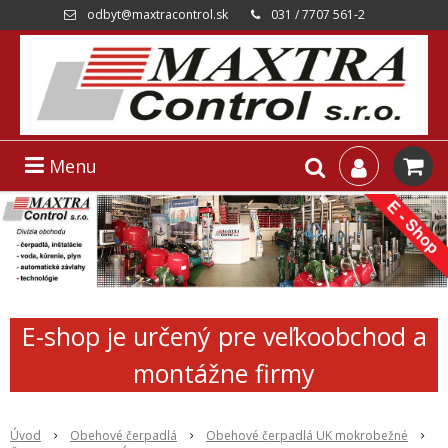
odbyt@maxtracontrol.sk
031 / 7707 561-2
Menu
E-shop je určený pre veľkoobchod a
montážne firmy
Úvod
Obehové čerpadlá
Obehové čerpadlá UK mokrobežné