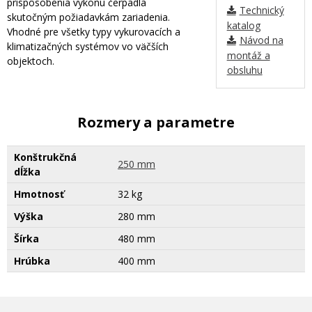
prispôsobenia výkonu čerpadla
Technický
skutočným požiadavkám zariadenia.
katalog
Vhodné pre všetky typy vykurovacích a
Návod na
klimatizačných systémov vo väčších
montáž a
objektoch.
obsluhu
Rozmery a parametre
Konštrukčná
250 mm
dĺžka
Hmotnosť
32 kg
Výška
280 mm
Šírka
480 mm
Hrúbka
400 mm