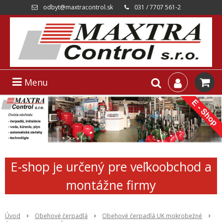
odbyt@maxtracontrol.sk
031 / 7707 561-2
Menu
E-shop je určený pre veľkoobchod a
montážne firmy
Úvod
Obehové čerpadlá
Obehové čerpadlá UK mokrobežné