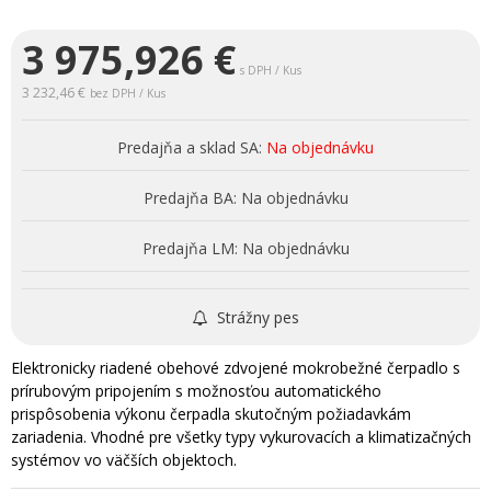
3 975,926
€
s DPH / Kus
3 232,46 €
bez DPH / Kus
Predajňa a sklad SA:
Na objednávku
Predajňa BA:
Na objednávku
Predajňa LM:
Na objednávku
Strážny pes
Elektronicky riadené obehové zdvojené mokrobežné čerpadlo s
prírubovým pripojením s možnosťou automatického
prispôsobenia výkonu čerpadla skutočným požiadavkám
zariadenia. Vhodné pre všetky typy vykurovacích a klimatizačných
systémov vo väčších objektoch.