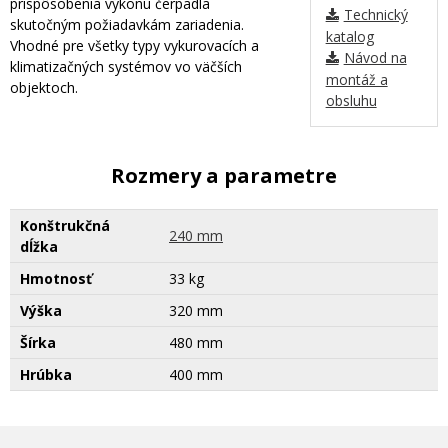
prispôsobenia výkonu čerpadla
Technický
skutočným požiadavkám zariadenia.
katalog
Vhodné pre všetky typy vykurovacích a
Návod na
klimatizačných systémov vo väčších
montáž a
objektoch.
obsluhu
Rozmery a parametre
Konštrukčná
240 mm
dĺžka
Hmotnosť
33 kg
Výška
320 mm
Šírka
480 mm
Hrúbka
400 mm