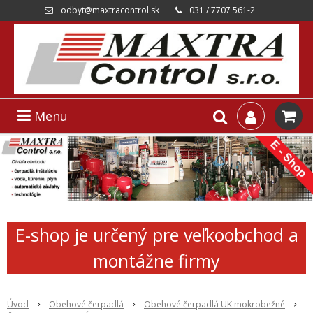
odbyt@maxtracontrol.sk
031 / 7707 561-2
Menu
E-shop je určený pre veľkoobchod a
montážne firmy
Úvod
Obehové čerpadlá
Obehové čerpadlá UK mokrobežné