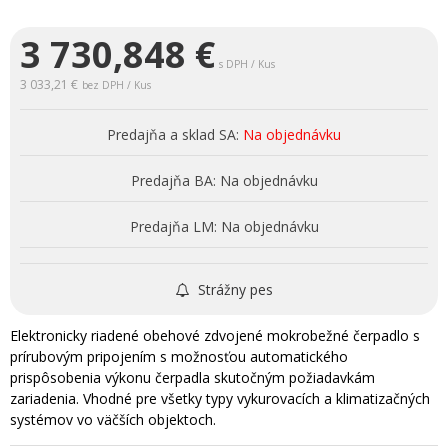
3 730,848
€
s DPH / Kus
3 033,21 €
bez DPH / Kus
Predajňa a sklad SA:
Na objednávku
Predajňa BA:
Na objednávku
Predajňa LM:
Na objednávku
Strážny pes
Elektronicky riadené obehové zdvojené mokrobežné čerpadlo s
prírubovým pripojením s možnosťou automatického
prispôsobenia výkonu čerpadla skutočným požiadavkám
zariadenia. Vhodné pre všetky typy vykurovacích a klimatizačných
systémov vo väčších objektoch.