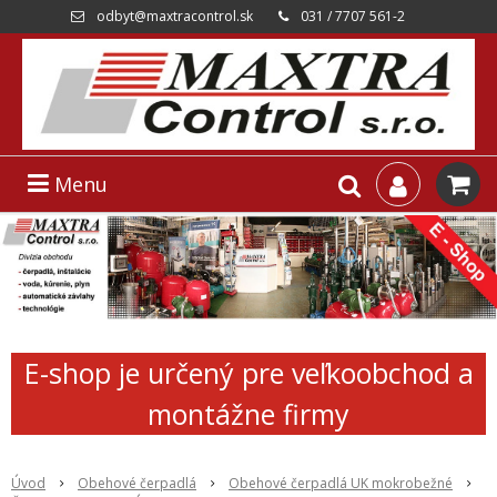
odbyt@maxtracontrol.sk
031 / 7707 561-2
Menu
E-shop je určený pre veľkoobchod a
montážne firmy
Úvod
Obehové čerpadlá
Obehové čerpadlá UK mokrobežné