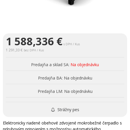
1 588,336
€
s DPH / Kus
1 291,33 €
bez DPH / Kus
Predajňa a sklad SA:
Na objednávku
Predajňa BA:
Na objednávku
Predajňa LM:
Na objednávku
Strážny pes
Elektronicky riadené obehové zdvojené mokrobežné čerpadlo s
prírubovým pripojením s možnosťou automatického