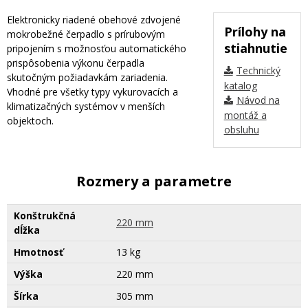
Elektronicky riadené obehové zdvojené
Prílohy na
mokrobežné čerpadlo s prírubovým
stiahnutie
pripojením s možnosťou automatického
prispôsobenia výkonu čerpadla
Technický
skutočným požiadavkám zariadenia.
katalog
Vhodné pre všetky typy vykurovacích a
Návod na
klimatizačných systémov v menších
montáž a
objektoch.
obsluhu
Rozmery a parametre
Konštrukčná
220 mm
dĺžka
Hmotnosť
13 kg
Výška
220 mm
Šírka
305 mm