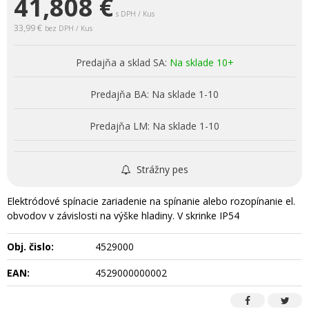
41,808
€
s DPH / Kus
33,99 €
bez DPH / Kus
Predajňa a sklad SA:
Na sklade 10+
Predajňa BA:
Na sklade 1-10
Predajňa LM:
Na sklade 1-10
Strážny pes
Elektródové spínacie zariadenie na spínanie alebo rozopínanie el.
obvodov v závislosti na výške hladiny. V skrinke IP54
Obj. čislo:
4529000
EAN:
4529000000002