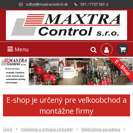
odbyt@maxtracontrol.sk
031 / 7707 561-2
Menu
E-shop je určený pre veľkoobchod a
montážne firmy
Úvod
Ovládanie a ochrana čerpadiel
Elektródove zariadenia