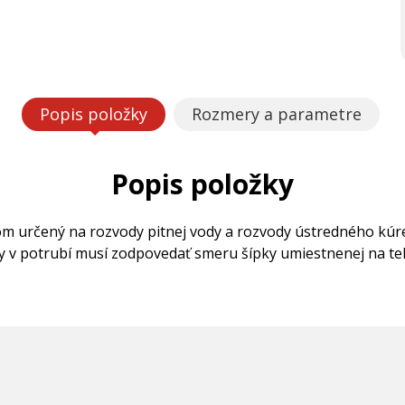
Popis položky
Rozmery a parametre
Popis položky
om určený na rozvody pitnej vody a rozvody ústredného kúre
 v potrubí musí zodpovedať smeru šípky umiestnenej na tele