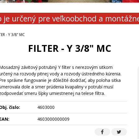
 je určený pre veľkoobchod a montážn
TER - Y 3/8" MC
FILTER - Y 3/8" MC
Mosadzný závitový potrubný Y filter s nerezovým sitkom
určený na rozvody pitnej vody a rozvody ústredného kúrenia.
Pre správne fungovanie je dôležité dodržať, aby poloha sitka
smerovala dole a smer prúdenia kvapaliny v potrubí musí
zodpovedať smeru šípky umiestnenej na telese filtra.
Obj. čislo:
4603000
EAN:
4603000000009