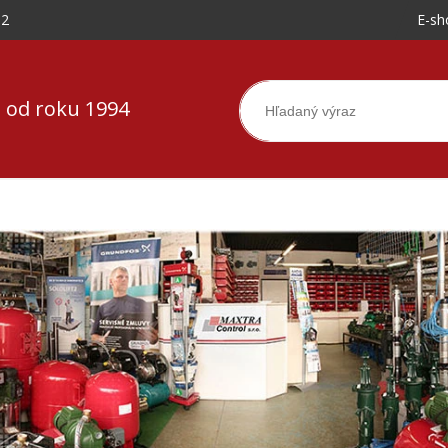
-2
E-sh
 od roku 1994