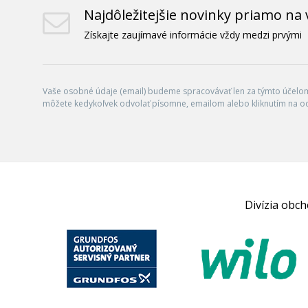
Najdôležitejšie novinky priamo na 
Získajte zaujímavé informácie vždy medzi prvými
Vaše osobné údaje (email) budeme spracovávať len za týmto účelom 
môžete kedykoľvek odvolať písomne, emailom alebo kliknutím na o
Divízia obc