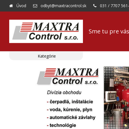
Úvod
odbyt@maxtracontrol.sk
031 / 7707 561
Sme tu pre vás
Kategórie