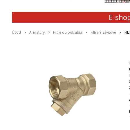
E-shop
Úvod
Armatúry
Filtre do potrubia
Filtre Y závitové
FIL