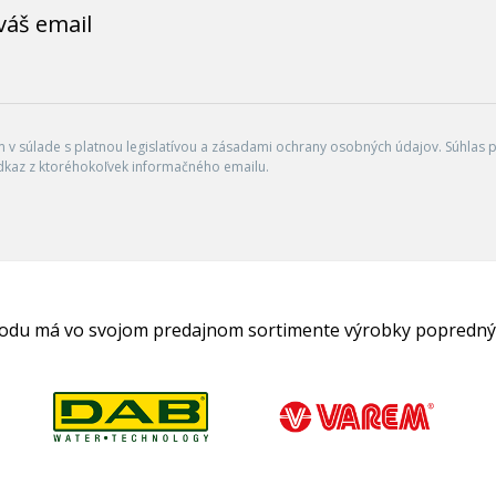
váš email
v súlade s platnou legislatívou a zásadami ochrany osobných údajov. Súhlas po
dkaz z ktoréhokoľvek informačného emailu.
hodu má vo svojom predajnom sortimente výrobky popredný