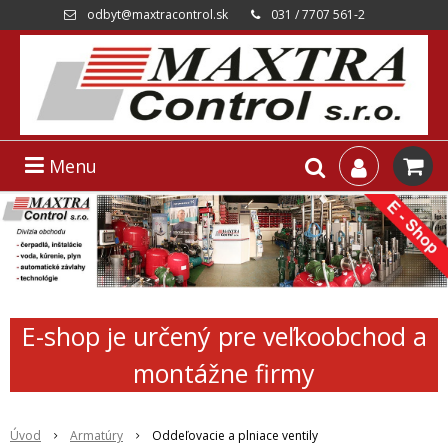
odbyt@maxtracontrol.sk
031 / 7707 561-2
Menu
E-shop je určený pre veľkoobchod a
montážne firmy
Úvod
Armatúry
Oddeľovacie a plniace ventily