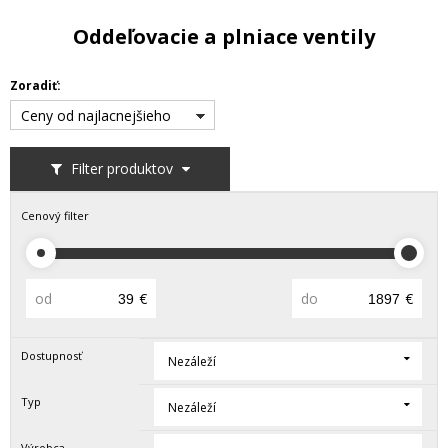
Oddeľovacie a plniace ventily
Zoradiť:
Ceny od najlacnejšieho
Filter produktov
Cenový filter
od
€
do
€
Dostupnosť
Nezáleží
Typ
Nezáleží
Výrobca