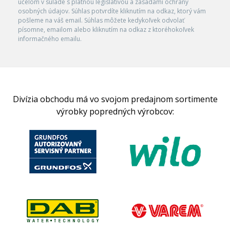
účelom v súlade s platnou legislatívou a zásadami ochrany
osobných údajov. Súhlas potvrdíte kliknutím na odkaz, ktorý vám
pošleme na váš email. Súhlas môžete kedykoľvek odvolať
písomne, emailom alebo kliknutím na odkaz z ktoréhokoľvek
informačného emailu.
Divízia obchodu má vo svojom predajnom sortimente
výrobky popredných výrobcov: