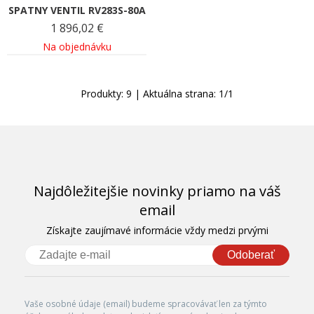
SPATNY VENTIL RV283S-80A
1 896,02
€
Na objednávku
Produkty:
9
| Aktuálna strana:
1
/
1
Najdôležitejšie novinky priamo na váš
email
Získajte zaujímavé informácie vždy medzi prvými
Odoberať
Vaše osobné údaje (email) budeme spracovávať len za týmto