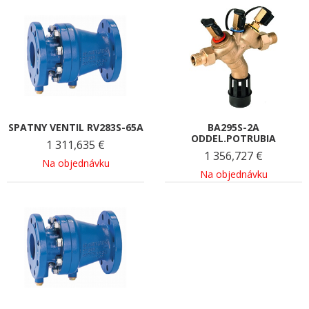
SPATNY VENTIL RV283S-65A
BA295S-2A
ODDEL.POTRUBIA
1 311,635
€
1 356,727
€
Na objednávku
Na objednávku