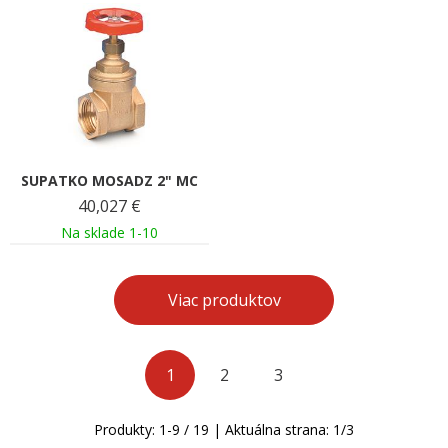
SUPATKO MOSADZ 2" MC
40,027
€
Na sklade 1-10
Viac produktov
1
2
3
Produkty:
1
-
9
/
19
| Aktuálna strana:
1
/
3