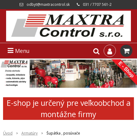
odbyt@maxtracontrol.sk
031 / 7707 561-2
Menu
E-shop je určený pre veľkoobchod a
montážne firmy
Úvod
Armatúry
Šupátka , posúvače