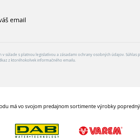
váš email
v súlade s platnou legislatívou a zásadami ochrany osobných údajov. Súhlas po
dkaz z ktoréhokoľvek informačného emailu.
hodu má vo svojom predajnom sortimente výrobky popredný