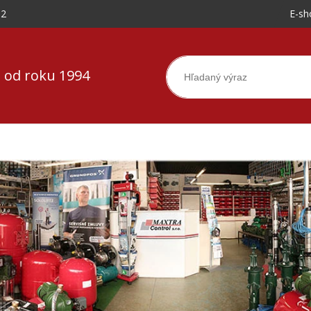
-2
E-sh
 od roku 1994