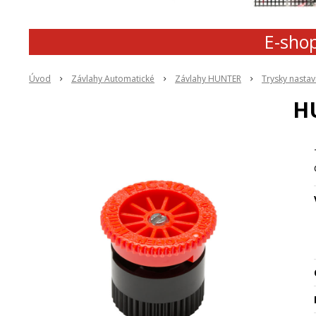
E-shop
Úvod
Závlahy Automatické
Závlahy HUNTER
Trysky nastav
H