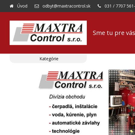
Úvod
odbyt@maxtracontrol.sk
031 / 7707 561
Sme tu pre vás
Kategórie