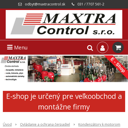
odbyt@maxtracontrol.sk
031 / 7707 561-2
Menu
E-shop je určený pre veľkoobchod a
montážne firmy
Úvod
Ovládanie a ochrana čerpadiel
Kondenzátory k motorom