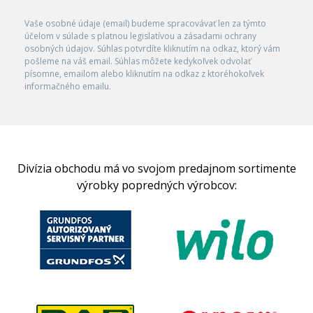
Vaše osobné údaje (email) budeme spracovávať len za týmto
účelom v súlade s platnou legislatívou a zásadami ochrany
osobných údajov. Súhlas potvrdíte kliknutím na odkaz, ktorý vám
pošleme na váš email. Súhlas môžete kedykoľvek odvolať
písomne, emailom alebo kliknutím na odkaz z ktoréhokoľvek
informačného emailu.
Divízia obchodu má vo svojom predajnom sortimente
výrobky popredných výrobcov: