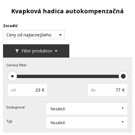
Kvapková hadica autokompenzačná
Zoradiť:
Ceny od najlacnejšieho
Filter produktov
Cenový filter
od
€
do
€
Dostupnosť
Nezáleží
Typ
Nezáleží