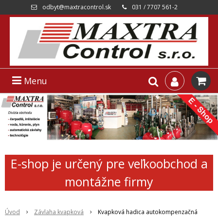
odbyt@maxtracontrol.sk
031 / 7707 561-2
Menu
E-shop je určený pre veľkoobchod a
montážne firmy
Úvod
Závlaha kvapková
Kvapková hadica autokompenzačná