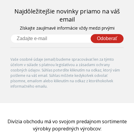
Najdôležitejšie novinky priamo na váš
email
Získajte zaujímavé informácie vždy medzi prvými
Odoberať
Vaše osobné údaje (email) budeme spracovávať len za týmto
účelom v súlade s platnou legislatívou a zásadami ochrany
osobných údajov. Súhlas potvrdíte kliknutím na odkaz, ktorý vám
pošleme na váš email. Súhlas môžete kedykoľvek odvolať
písomne, emailom alebo kliknutím na odkaz z ktoréhokoľvek
informačného emailu.
Divízia obchodu má vo svojom predajnom sortimente
výrobky popredných výrobcov: