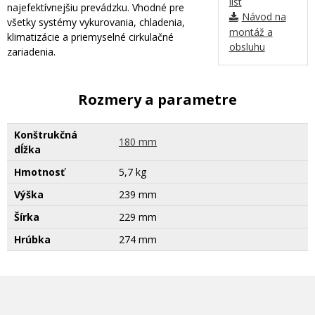
list
najefektívnejšiu prevádzku. Vhodné pre
Návod na
všetky systémy vykurovania, chladenia,
montáž a
klimatizácie a priemyselné cirkulačné
obsluhu
zariadenia.
Rozmery a parametre
Konštrukčná
180 mm
dĺžka
Hmotnosť
5,7 kg
Výška
239 mm
Šírka
229 mm
Hrúbka
274 mm