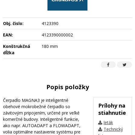
Obj. čislo:
4123390
EAN:
4123390000002
Konštrukčná
180 mm
dĺžka
Popis položky
Čerpadlo MAGNA3 je inteligentné
Prílohy na
obehové mokrobežné čerpadlo so
stiahnutie
závitovým pripojením, určené pre veľké
komerčné budovy. Inteligentné funkcie,
leták
ako napr. AUTOADAPT a FLOWADAPT,
Technický
volia optimálne nastavenie systému pre