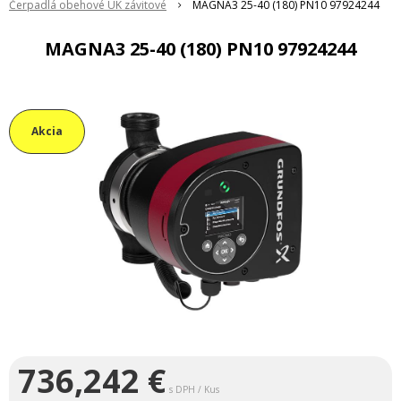
Čerpadlá obehové ÚK závitové
MAGNA3 25-40 (180) PN10 97924244
MAGNA3 25-40 (180) PN10 97924244
Akcia
736,242
€
s DPH / Kus