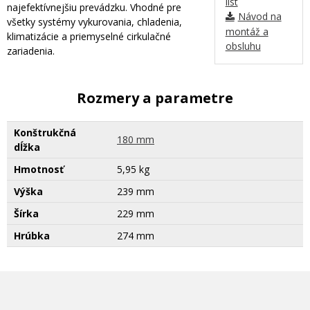
list
najefektívnejšiu prevádzku. Vhodné pre
Návod na
všetky systémy vykurovania, chladenia,
montáž a
klimatizácie a priemyselné cirkulačné
obsluhu
zariadenia.
Rozmery a parametre
Konštrukčná
180 mm
dĺžka
Hmotnosť
5,95 kg
Výška
239 mm
Šírka
229 mm
Hrúbka
274 mm