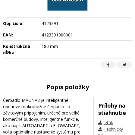
Obj. čislo:
4123391
EAN:
4123391000001
Konštrukčná
180 mm
dĺžka
Popis položky
Čerpadlo MAGNA3 je inteligentné
Prílohy na
obehové mokrobežné čerpadlo so
stiahnutie
závitovým pripojením, určené pre veľké
komerčné budovy. Inteligentné funkcie,
leták
ako napr. AUTOADAPT a FLOWADAPT,
Technický
volia optimálne nastavenie systému pre