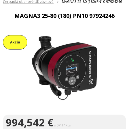
Čerpadlá obehové ÚK závitové
MAGNA3 25-80 (180) PN10 97924246
MAGNA3 25-80 (180) PN10 97924246
Akcia
994,542
€
s DPH / Kus