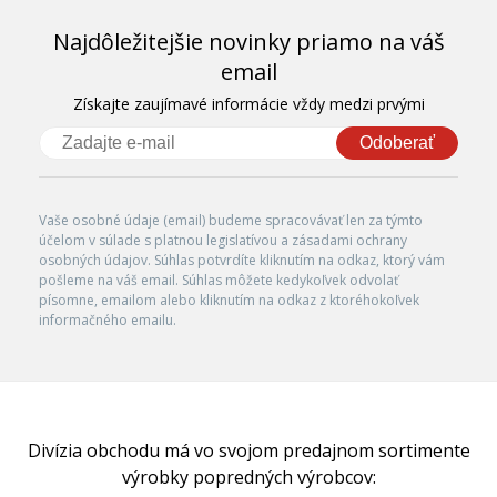
Najdôležitejšie novinky priamo na váš
email
Získajte zaujímavé informácie vždy medzi prvými
Odoberať
Vaše osobné údaje (email) budeme spracovávať len za týmto
účelom v súlade s platnou legislatívou a zásadami ochrany
osobných údajov. Súhlas potvrdíte kliknutím na odkaz, ktorý vám
pošleme na váš email. Súhlas môžete kedykoľvek odvolať
písomne, emailom alebo kliknutím na odkaz z ktoréhokoľvek
informačného emailu.
Divízia obchodu má vo svojom predajnom sortimente
výrobky popredných výrobcov: