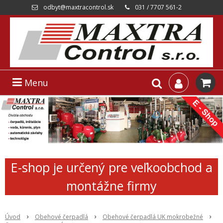
odbyt@maxtracontrol.sk
031 / 7707 561-2
Menu
E-shop je určený pre veľkoobchod a
montážne firmy
Úvod
Obehové čerpadlá
Obehové čerpadlá UK mokrobežné