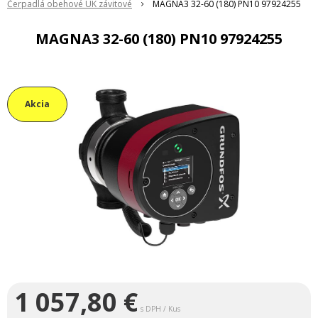
Čerpadlá obehové ÚK závitové
MAGNA3 32-60 (180) PN10 97924255
MAGNA3 32-60 (180) PN10 97924255
Akcia
1 057,80
€
s DPH / Kus