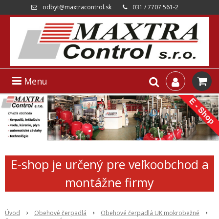
odbyt@maxtracontrol.sk
031 / 7707 561-2
Menu
E-shop je určený pre veľkoobchod a
montážne firmy
Úvod
Obehové čerpadlá
Obehové čerpadlá UK mokrobežné