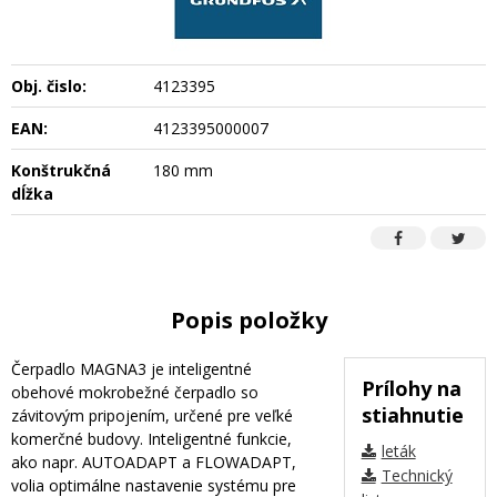
Obj. čislo:
4123395
EAN:
4123395000007
Konštrukčná
180 mm
dĺžka
Popis položky
Čerpadlo MAGNA3 je inteligentné
Prílohy na
obehové mokrobežné čerpadlo so
stiahnutie
závitovým pripojením, určené pre veľké
komerčné budovy. Inteligentné funkcie,
leták
ako napr. AUTOADAPT a FLOWADAPT,
Technický
volia optimálne nastavenie systému pre