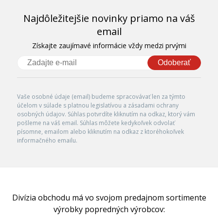
Najdôležitejšie novinky priamo na váš
email
Získajte zaujímavé informácie vždy medzi prvými
Odoberať
Vaše osobné údaje (email) budeme spracovávať len za týmto
účelom v súlade s platnou legislatívou a zásadami ochrany
osobných údajov. Súhlas potvrdíte kliknutím na odkaz, ktorý vám
pošleme na váš email. Súhlas môžete kedykoľvek odvolať
písomne, emailom alebo kliknutím na odkaz z ktoréhokoľvek
informačného emailu.
Divízia obchodu má vo svojom predajnom sortimente
výrobky popredných výrobcov: