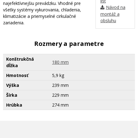
list
najefektívnejšiu prevádzku. Vhodné pre
Návod na
všetky systémy vykurovania, chladenia,
montáž a
klimatizácie a priemyselné cirkulačné
obsluhu
zariadenia.
Rozmery a parametre
Konštrukčná
180 mm
dĺžka
Hmotnosť
5,9 kg
Výška
239 mm
Šírka
229 mm
Hrúbka
274 mm