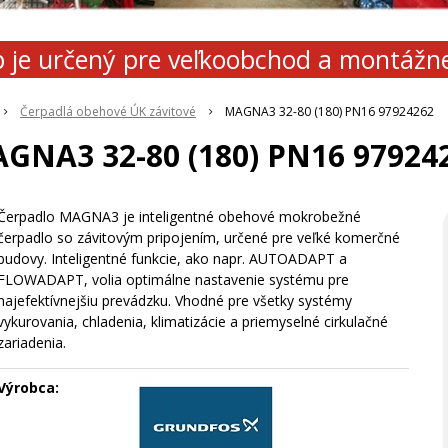
 je určený pre veľkoobchod a montážn
Čerpadlá obehové ÚK závitové
MAGNA3 32-80 (180) PN16 97924262
GNA3 32-80 (180) PN16 97924
Čerpadlo MAGNA3 je inteligentné obehové mokrobežné
čerpadlo so závitovým pripojením, určené pre veľké komerčné
budovy. Inteligentné funkcie, ako napr. AUTOADAPT a
FLOWADAPT, volia optimálne nastavenie systému pre
najefektívnejšiu prevádzku. Vhodné pre všetky systémy
vykurovania, chladenia, klimatizácie a priemyselné cirkulačné
zariadenia.
Výrobca: