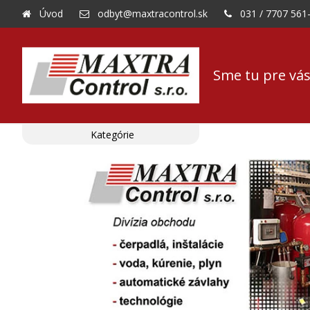
Úvod
odbyt@maxtracontrol.sk
031 / 7707 561
Sme tu pre vás
Kategórie