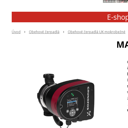
E-shop
Úvod
Obehové čerpadlá
Obehové čerpadlá UK mokrobežné
MA