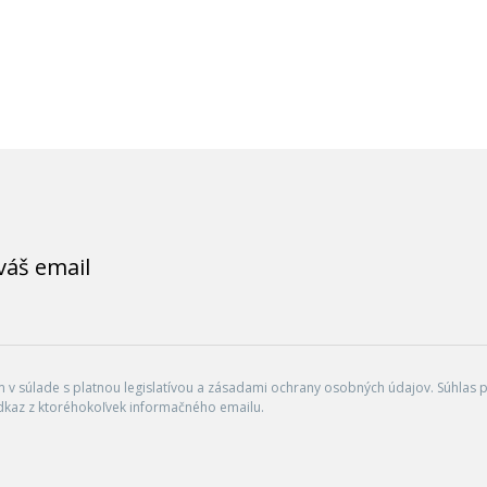
váš email
v súlade s platnou legislatívou a zásadami ochrany osobných údajov. Súhlas po
dkaz z ktoréhokoľvek informačného emailu.