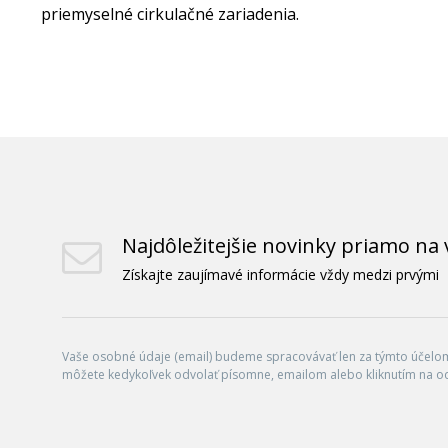
priemyselné cirkulačné zariadenia.
Najdôležitejšie novinky priamo na 
Získajte zaujímavé informácie vždy medzi prvými
Vaše osobné údaje (email) budeme spracovávať len za týmto účelom 
môžete kedykoľvek odvolať písomne, emailom alebo kliknutím na o