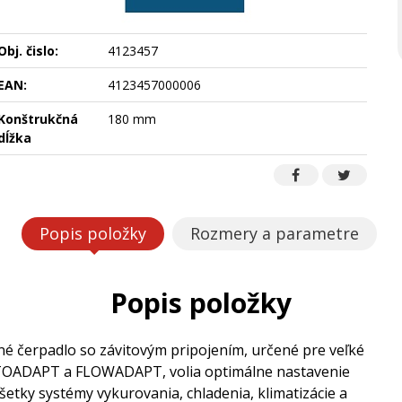
Obj. čislo:
4123457
EAN:
4123457000006
Konštrukčná
180 mm
dĺžka
Popis položky
Rozmery a parametre
Popis položky
 čerpadlo so závitovým pripojením, určené pre veľké
UTOADAPT a FLOWADAPT, volia optimálne nastavenie
etky systémy vykurovania, chladenia, klimatizácie a