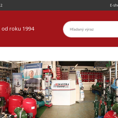
-2
E-sh
 od roku 1994