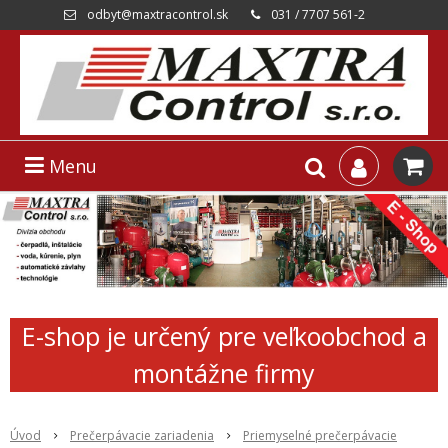
odbyt@maxtracontrol.sk
031 / 7707 561-2
Menu
E-shop je určený pre veľkoobchod a
montážne firmy
Úvod
Prečerpávacie zariadenia
Priemyselné prečerpávacie