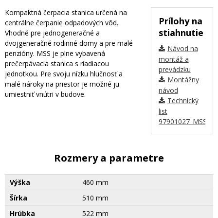
Kompaktná čerpacia stanica určená na
Prílohy na
centrálne čerpanie odpadových vôd.
stiahnutie
Vhodné pre jednogeneračné a
dvojgeneračné rodinné domy a pre malé
Návod na
penzióny. MSS je plne vybavená
montáž a
prečerpávacia stanica s riadiacou
prevádzku
jednotkou. Pre svoju nízku hlučnosť a
Montážny
malé nároky na priestor je možné ju
návod
umiestniť vnútri v budove.
Technický
list
97901027_MSS.11.
Rozmery a parametre
Výška
460 mm
Šírka
510 mm
Hrúbka
522 mm