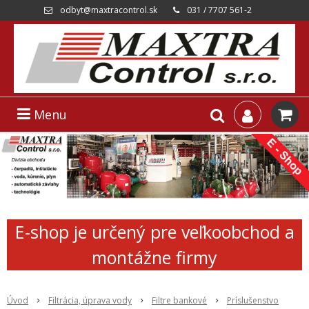
odbyt@maxtracontrol.sk
031 / 7707 561-2
Menu
E-shop je určený pre veľkoobchod a
montážne firmy
Úvod
Filtrácia, úprava vody
Filtre bankové
Príslušenstvo