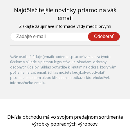
Najdôležitejšie novinky priamo na váš
email
Získajte zaujímavé informácie vždy medzi prvými
Odoberať
Vaše osobné údaje (email) budeme spracovávať len za týmto
účelom v súlade s platnou legislatívou a zásadami ochrany
osobných údajov. Súhlas potvrdíte kliknutím na odkaz, ktorý vám
pošleme na váš email. Súhlas môžete kedykoľvek odvolať
písomne, emailom alebo kliknutím na odkaz z ktoréhokoľvek
informačného emailu.
Divízia obchodu má vo svojom predajnom sortimente
výrobky popredných výrobcov: