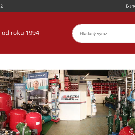
-2
E-sh
 od roku 1994