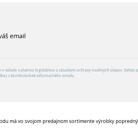
váš email
v súlade s platnou legislatívou a zásadami ochrany osobných údajov. Súhlas po
dkaz z ktoréhokoľvek informačného emailu.
hodu má vo svojom predajnom sortimente výrobky popredný