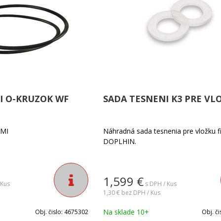
I O-KRUZOK WF
SADA TESNENI K3 PRE VLO
EMI
Náhradná sada tesnenia pre vložku fi
DOPLHIN.
1,599
€
 Kus
s DPH / Kus
1,30 €
bez DPH / Kus
Na sklade 10+
Obj. čislo:
4675302
Obj. či