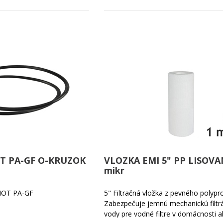
T PA-GF O-KRUZOK
VLOZKA EMI 5" PP LISOVA
mikr
 HOT PA-GF
5" Filtračná vložka z pevného polypr
Zabezpečuje jemnú mechanickú filtrá
vody pre vodné filtre v domácnosti a