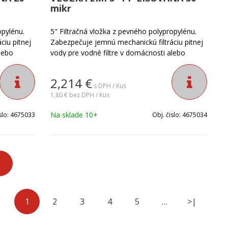
mikr
opylénu.
5" Filtračná vložka z pevného polypropylénu.
ciu pitnej
Zabezpečuje jemnú mechanickú filtráciu pitnej
lebo
vody pre vodné filtre v domácnosti alebo
 zákalu,
priemysle. Je ideálna na odfiltrovanie zákalu,
z vody.
slizu, hrdze a ostatných sedimentov z vody.
2,214
€
Jemnosť filtrácie vody: 50 mikrónov.
s DPH / Kus
1,80 €
bez DPH / Kus
Na sklade 10+
slo:
4675033
Obj. čislo:
4675034
1
2
3
4
5
…
>|