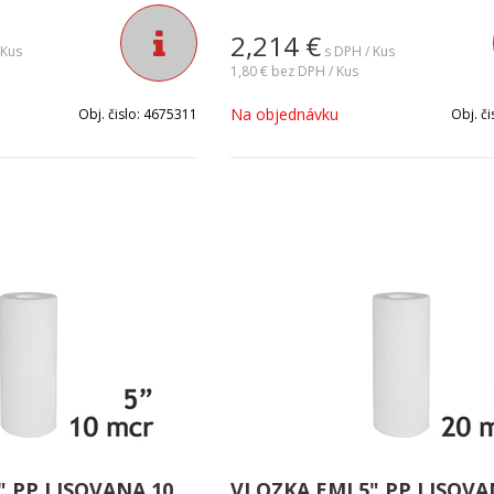
priemysle. Je ideálna na odfiltrovanie
slizu, hrdze a ostatných sedimentov 
2,214
€
Jemnosť filtrácie vody: 1 mikrón.
 Kus
s DPH / Kus
1,80 €
bez DPH / Kus
Na objednávku
Obj. čislo:
4675311
Obj. či
" PP LISOVANA 10
VLOZKA EMI 5" PP LISOVA