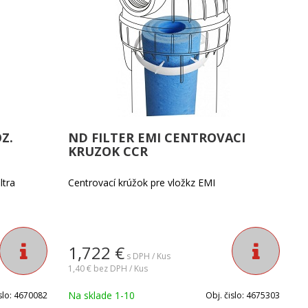
Z.
ND FILTER EMI CENTROVACI
KRUZOK CCR
ltra
Centrovací krúžok pre vložkz EMI
1,722
€
s DPH / Kus
1,40 €
bez DPH / Kus
Na sklade 1-10
slo:
4670082
Obj. čislo:
4675303