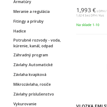
Armatúry
1,993
€
Meranie a regulácia
s DPH /
1,62 €
bez DPH / Kus
Fitingy a príruby
Na sklade 1-10
Hadice
Potrubné rozvody - voda,
kúrenie, kanál, odpad
Záhradný program
Závlahy Automatické
Závlaha kvapková
Mikrozávlaha, rosiče
Závlahy príslušenstvo
Vykurovanie
VLOZKA EMI 5