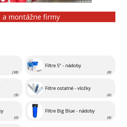
d a montážne firmy
Filtre 5" - nádoby
(38)
(8)
y
Filtre ostatné - vložky
(9)
(6)
ky
Filtre Big Blue - nádoby
(0)
(8)