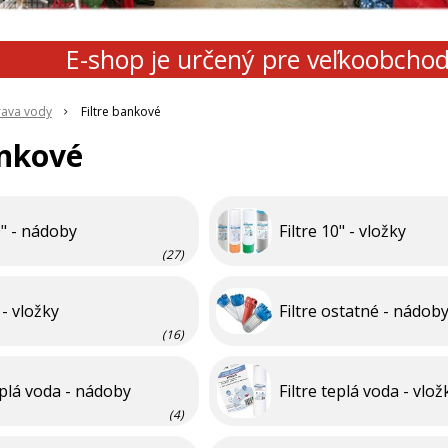
E-shop je určený pre veľkoobcho
prava vody
Filtre bankové
ankové
0" - nádoby
Filtre 10" - vložky
(27)
 - vložky
Filtre ostatné - nádob
(16)
eplá voda - nádoby
Filtre teplá voda - vlož
(4)