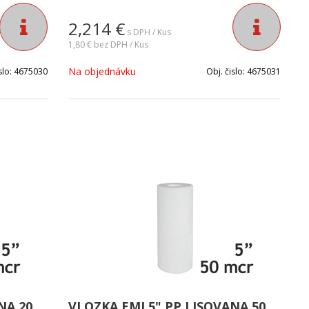
 zákalu,
priemysle. Je ideálna na odfiltrovanie zákalu,
z vody.
slizu, hrdze a ostatných sedimentov z vody.
2,214
€
Jemnosť filtrácie vody: 5 mikrónov.
s DPH / Kus
1,80 €
bez DPH / Kus
Na objednávku
slo:
4675030
Obj. čislo:
4675031
NA 20
VLOZKA EMI 5" PP LISOVANA 50