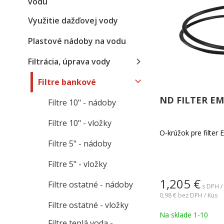
vodu
Využitie dažďovej vody
Plastové nádoby na vodu
Filtrácia, úprava vody
Filtre bankové
ND FILTER EM
Filtre 10" - nádoby
Filtre 10" - vložky
O-krúžok pre filter 
Filtre 5" - nádoby
Filtre 5" - vložky
1,205
€
Filtre ostatné - nádoby
s DPH /
0,98 €
bez DPH / Kus
Filtre ostatné - vložky
Na sklade 1-10
Filtre teplá voda -