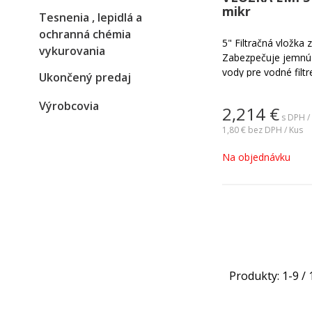
mikr
Tesnenia , lepidlá a
ochranná chémia
5" Filtračná vložka
vykurovania
Zabezpečuje jemnú m
vody pre vodné filt
Ukončený predaj
priemysle. Je ideáln
slizu, hrdze a osta
Výrobcovia
2,214
€
Jemnosť filtrácie vo
s DPH /
1,80 €
bez DPH / Kus
Na objednávku
Produkty:
1
-
9
/