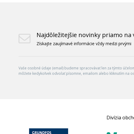
Najdôležitejšie novinky priamo na 
Získajte zaujímavé informácie vždy medzi prvými
Vaše osobné údaje (email) budeme spracovávať len za týmto účelom 
môžete kedykoľvek odvolať písomne, emailom alebo kliknutím na o
Divízia obc