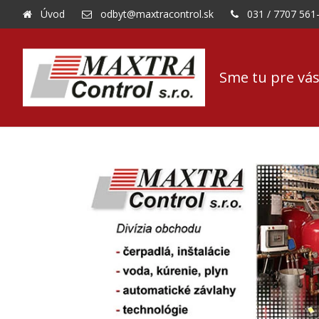
Úvod
odbyt@maxtracontrol.sk
031 / 7707 561
Sme tu pre vás