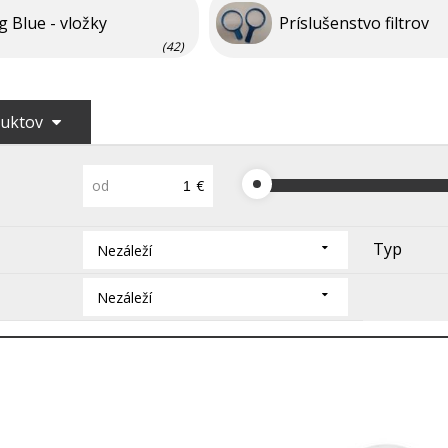
ig Blue - vložky
Príslušenstvo filtrov
(42)
duktov
od
€
Typ
Nezáleží
Nezáleží