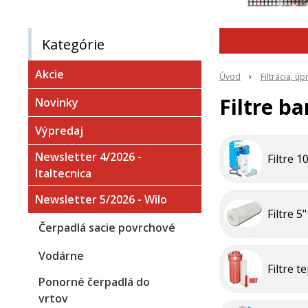
Kategórie
Akcie
Úvod
Filtrácia, ú
Filtre b
Novinky
Výpredaj
Newsletter 4/2026 -
Filtre 1
Italtecnica
Newsletter 5/2026 - Wilo
Filtre 5"
Čerpadlá sacie povrchové
Vodárne
Filtre t
Ponorné čerpadlá do
vrtov