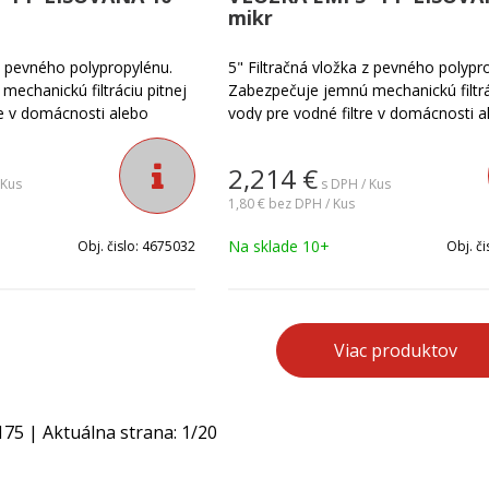
mikr
 z pevného polypropylénu.
5" Filtračná vložka z pevného polypr
echanickú filtráciu pitnej
Zabezpečuje jemnú mechanickú filtrá
re v domácnosti alebo
vody pre vodné filtre v domácnosti a
a na odfiltrovanie zákalu,
priemysle. Je ideálna na odfiltrovanie
tných sedimentov z vody.
slizu, hrdze a ostatných sedimentov 
2,214
€
dy: 10 mikrónov.
Jemnosť filtrácie vody: 20 mikrónov.
 Kus
s DPH / Kus
1,80 €
bez DPH / Kus
Na sklade 10+
Obj. čislo:
4675032
Obj. či
Viac produktov
175
| Aktuálna strana:
1
/
20