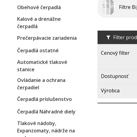
Filtre B
Obehové čerpadlá
Kalové a drenážne
čerpadlá
Filter pro
Prečerpávacie zariadenia
Čerpadlá ostatné
Cenový filter
Automatické tlakové
stanice
Dostupnosť
Ovládanie a ochrana
čerpadiel
Výrobca
Čerpadlá príslušenstvo
Čerpadlá Náhradné diely
Tlakové nádoby,
Expanzomaty, nádrže na