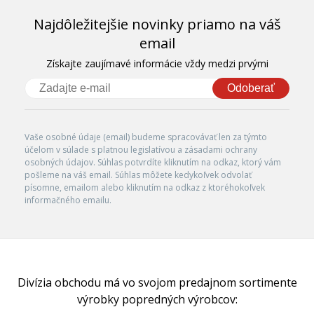
Najdôležitejšie novinky priamo na váš
email
Získajte zaujímavé informácie vždy medzi prvými
Odoberať
Vaše osobné údaje (email) budeme spracovávať len za týmto
účelom v súlade s platnou legislatívou a zásadami ochrany
osobných údajov. Súhlas potvrdíte kliknutím na odkaz, ktorý vám
pošleme na váš email. Súhlas môžete kedykoľvek odvolať
písomne, emailom alebo kliknutím na odkaz z ktoréhokoľvek
informačného emailu.
Divízia obchodu má vo svojom predajnom sortimente
výrobky popredných výrobcov: