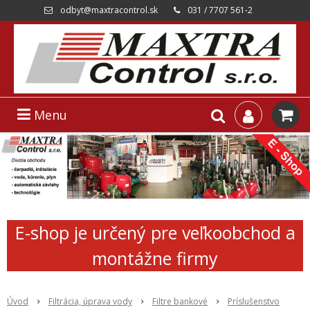
odbyt@maxtracontrol.sk
031 / 7707 561-2
Menu
E-shop je určený pre veľkoobchod a
montážne firmy
Úvod
Filtrácia, úprava vody
Filtre bankové
Príslušenstvo