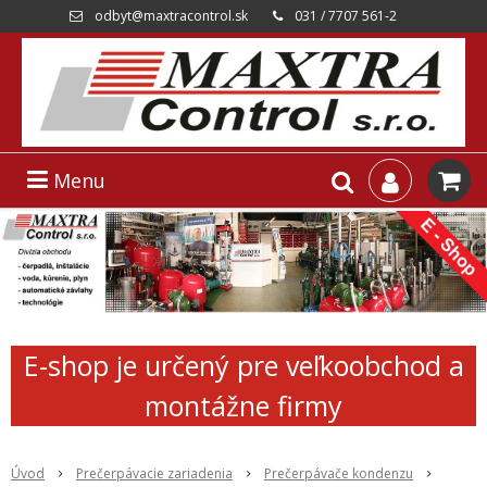
odbyt@maxtracontrol.sk
031 / 7707 561-2
Menu
E-shop je určený pre veľkoobchod a
montážne firmy
Úvod
Prečerpávacie zariadenia
Prečerpávače kondenzu