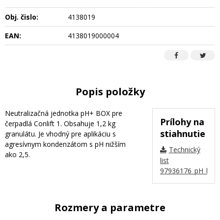
Obj. čislo:
4138019
EAN:
4138019000004
Popis položky
Neutralizačná jednotka pH+ BOX pre
Prílohy na
čerpadlá Conlift 1. Obsahuje 1,2 kg
stiahnutie
granulátu. Je vhodný pre aplikáciu s
agresívnym kondenzátom s pH nižším
Technický
ako 2,5.
list
97936176_pH_box_
Rozmery a parametre