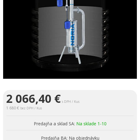
2 066,40
€
s DPH / Kus
1 680 €
bez DPH / Kus
Predajňa a sklad SA:
Na sklade 1-10
Predajňa BA:
Na objednávku