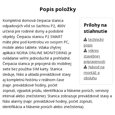
Popis položky
Kompletná domová čerpacia stanica
Prílohy na
odpadových vôd so šachtou P2, 400V
stiahnutie
určená pre rodinné domy a podobné
objekty. Čerpaciu stanicu P2 SMART
technický
máte plne pod kontrolou vo svojom PC,
popis
mobile alebo tablete. Vďaka chytrej
výkres
aplikácii NORIA ONLINE MONITORING je
stavebnej
ovládanie veľmi jednoduché a prehľadné.
pripravenosti
Čerpacia stanica je pripojená do mobilnej
Návod na
siete bez použitia SIM karty. Stanica
montáž a
sleduje, hlási a ukladá prevádzkové stavy
obsluhu
aj kompletnú históriu v reálnom čase
(napr. prevádzkové hodiny, počet
zopnutí, výpadok prúdu, identifikácia a hlásenie porúch, servisný
interval alebo znečistenie). Stanica zobrazuje prevádzkové stavy a
hlási alarmy (napr. prevádzkové hodiny, počet zopnutí,
identifikácia a hlásenie porúch alebo znečistenia).