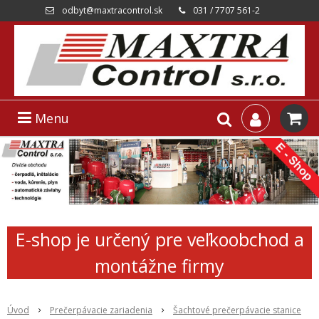
odbyt@maxtracontrol.sk
031 / 7707 561-2
Menu
E-shop je určený pre veľkoobchod a
montážne firmy
Úvod
Prečerpávacie zariadenia
Šachtové prečerpávacie stanice