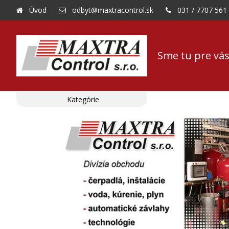
Úvod
odbyt@maxtracontrol.sk
031 / 7707 561
Sme tu pre vás
Kategórie