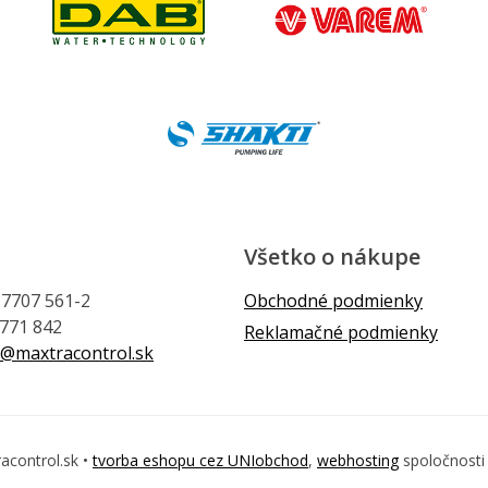
Všetko o nákupe
1 7707 561-2
Obchodné podmienky
 771 842
Reklamačné podmienky
@maxtracontrol.sk
acontrol.sk •
tvorba eshopu cez UNIobchod
,
webhosting
spoločnost