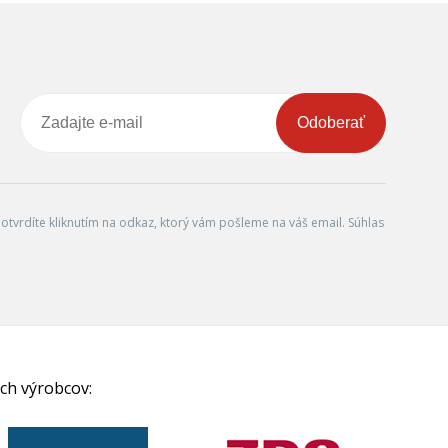
Odoberať
tvrdíte kliknutím na odkaz, ktorý vám pošleme na váš email. Súhlas
ch výrobcov: