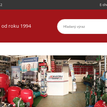
-2
E-sh
 od roku 1994