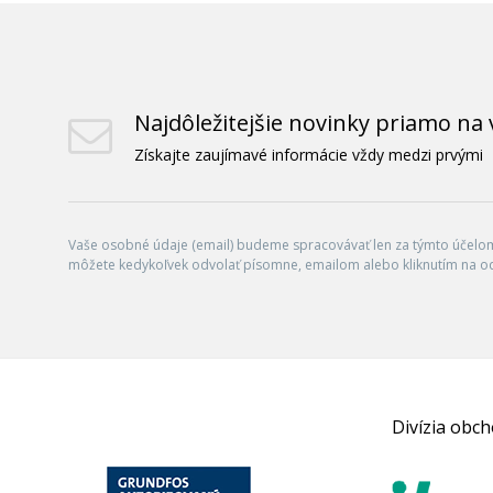
Najdôležitejšie novinky priamo na 
Získajte zaujímavé informácie vždy medzi prvými
Vaše osobné údaje (email) budeme spracovávať len za týmto účelom 
môžete kedykoľvek odvolať písomne, emailom alebo kliknutím na o
Divízia obc