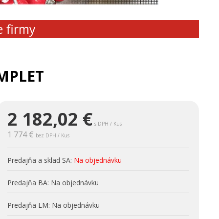
e firmy
OMPLET
2 182,02
€
s DPH / Kus
1 774 €
bez DPH / Kus
Predajňa a sklad SA:
Na objednávku
Predajňa BA:
Na objednávku
Predajňa LM:
Na objednávku