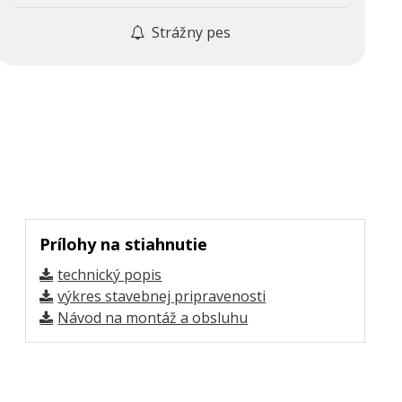
Strážny pes
Prílohy na stiahnutie
technický popis
výkres stavebnej pripravenosti
Návod na montáž a obsluhu