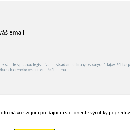
váš email
v súlade s platnou legislatívou a zásadami ochrany osobných údajov. Súhlas po
dkaz z ktoréhokoľvek informačného emailu.
hodu má vo svojom predajnom sortimente výrobky popredný