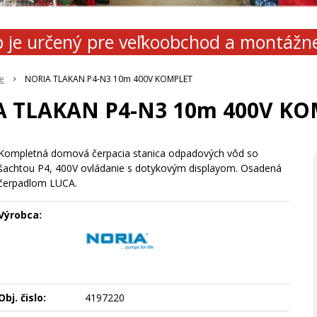
 je určený pre veľkoobchod a montážn
e
NORIA TLAKAN P4-N3 10m 400V KOMPLET
 TLAKAN P4-N3 10m 400V K
Kompletná domová čerpacia stanica odpadových vôd so
šachtou P4, 400V ovládanie s dotykovým displayom. Osadená
čerpadlom LUCA.
Výrobca:
Obj. čislo:
4197220