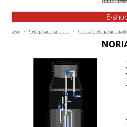
E-shop
Úvod
Prečerpávacie zariadenia
Šachtové prečerpávacie stanic
NORIA