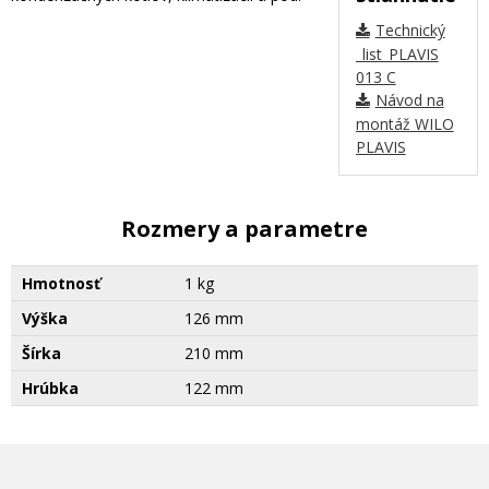
Technický
_list_PLAVIS
013 C
Návod na
montáž WILO
PLAVIS
Rozmery a parametre
Hmotnosť
1 kg
Výška
126 mm
Šírka
210 mm
Hrúbka
122 mm