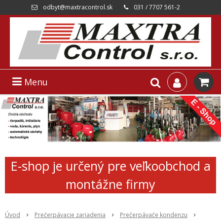
odbyt@maxtracontrol.sk
031 / 7707 561-2
Menu
E-shop je určený pre veľkoobchod a
montážne firmy
Úvod
Prečerpávacie zariadenia
Prečerpávače kondenzu