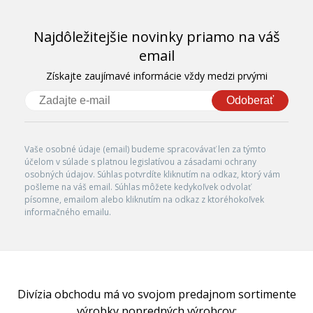
Najdôležitejšie novinky priamo na váš
email
Získajte zaujímavé informácie vždy medzi prvými
Odoberať
Vaše osobné údaje (email) budeme spracovávať len za týmto
účelom v súlade s platnou legislatívou a zásadami ochrany
osobných údajov. Súhlas potvrdíte kliknutím na odkaz, ktorý vám
pošleme na váš email. Súhlas môžete kedykoľvek odvolať
písomne, emailom alebo kliknutím na odkaz z ktoréhokoľvek
informačného emailu.
Divízia obchodu má vo svojom predajnom sortimente
výrobky popredných výrobcov: