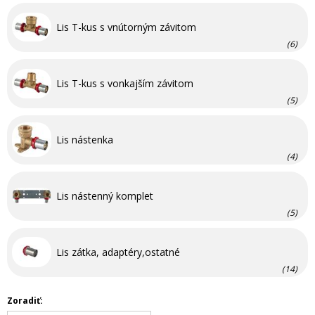
Lis T-kus s vnútorným závitom
(6)
Lis T-kus s vonkajším závitom
(5)
Lis nástenka
(4)
Lis nástenný komplet
(5)
Lis zátka, adaptéry,ostatné
(14)
Zoradiť: