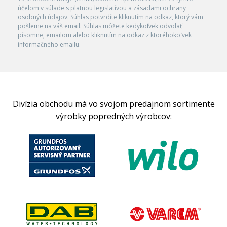
účelom v súlade s platnou legislatívou a zásadami ochrany
osobných údajov. Súhlas potvrdíte kliknutím na odkaz, ktorý vám
pošleme na váš email. Súhlas môžete kedykoľvek odvolať
písomne, emailom alebo kliknutím na odkaz z ktoréhokoľvek
informačného emailu.
Divízia obchodu má vo svojom predajnom sortimente
výrobky popredných výrobcov: