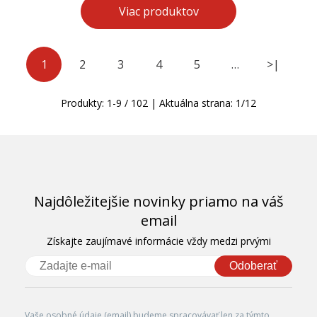
Viac produktov
1
2
3
4
5
…
>|
Produkty:
1
-
9
/
102
| Aktuálna strana:
1
/
12
Najdôležitejšie novinky priamo na váš
email
Získajte zaujímavé informácie vždy medzi prvými
Odoberať
Vaše osobné údaje (email) budeme spracovávať len za týmto