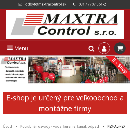
odbyt@maxtracontrol.sk
031 / 7707 561-2
Menu
E-shop je určený pre veľkoobchod a
montážne firmy
Úvod
Potrubné rozvody - voda, kúrenie, kanál, odpad
PEX-AL-PEX