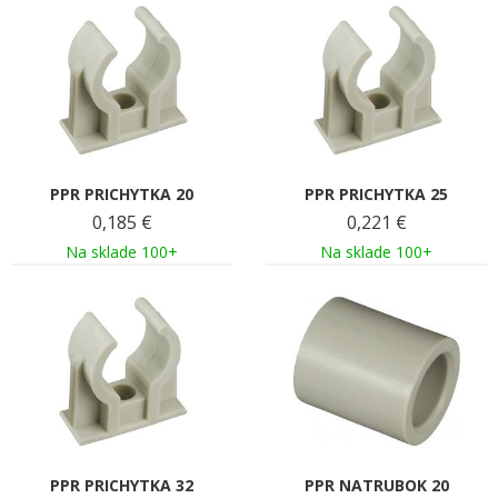
PPR PRICHYTKA 20
PPR PRICHYTKA 25
0,185
€
0,221
€
Na sklade 100+
Na sklade 100+
PPR PRICHYTKA 32
PPR NATRUBOK 20