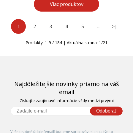
Viac produktov
1
2
3
4
5
…
>|
Produkty:
1
-
9
/
184
| Aktuálna strana:
1
/
21
Najdôležitejšie novinky priamo na váš
email
Získajte zaujímavé informácie vždy medzi prvými
Odoberať
Vaše osobné údaje (email) budeme spracovávať len za týmto