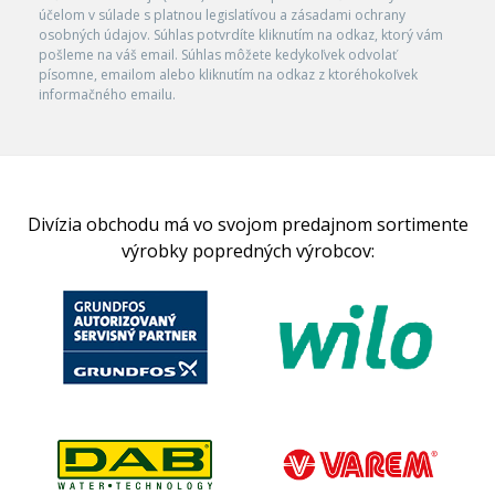
účelom v súlade s platnou legislatívou a zásadami ochrany
osobných údajov. Súhlas potvrdíte kliknutím na odkaz, ktorý vám
pošleme na váš email. Súhlas môžete kedykoľvek odvolať
písomne, emailom alebo kliknutím na odkaz z ktoréhokoľvek
informačného emailu.
Divízia obchodu má vo svojom predajnom sortimente
výrobky popredných výrobcov: