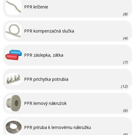
PPR kríženie
(8)
PPR kompenzačná slučka
(4)
PPR záslepka, zátka
(7)
PPR príchytka potrubia
(12)
PPR lemový nákružok
(6)
PPR príruba k lemovému nákružku
(6)