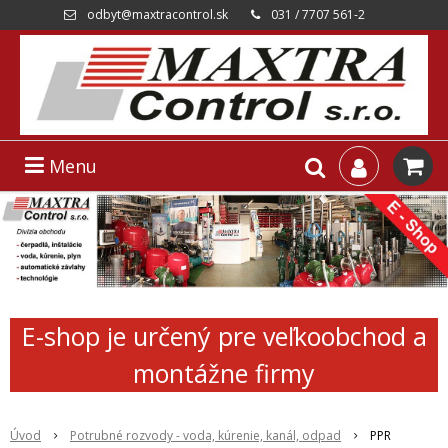
odbyt@maxtracontrol.sk
031 / 7707 561-2
Menu
E-shop je určený pre veľkoobchod a
montážne firmy
Úvod
Potrubné rozvody - voda, kúrenie, kanál, odpad
PPR