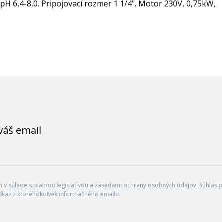
pH 6,4-8,0. Pripojovací rozmer 1 1/4". Motor 230V, 0,75kW,
váš email
v súlade s platnou legislatívou a zásadami ochrany osobných údajov. Súhlas po
dkaz z ktoréhokoľvek informačného emailu.