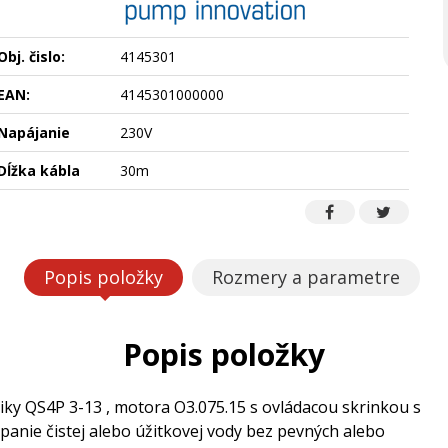
Obj. čislo:
4145301
EAN:
4145301000000
Napájanie
230V
Dĺžka kábla
30m
Popis položky
Rozmery a parametre
Popis položky
iky QS4P 3-13 , motora O3.075.15 s ovládacou skrinkou s
nie čistej alebo úžitkovej vody bez pevných alebo