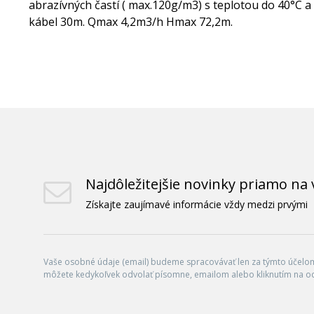
abrazívných častí ( max.120g/m3) s teplotou do 40°C a 
kábel 30m. Qmax 4,2m3/h Hmax 72,2m.
Najdôležitejšie novinky priamo na 
Získajte zaujímavé informácie vždy medzi prvými
Vaše osobné údaje (email) budeme spracovávať len za týmto účelom 
môžete kedykoľvek odvolať písomne, emailom alebo kliknutím na o