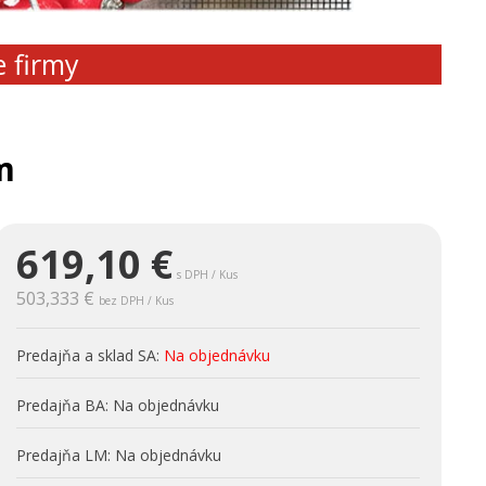
e firmy
m
619,10
€
s DPH / Kus
503,333 €
bez DPH / Kus
Predajňa a sklad SA:
Na objednávku
Predajňa BA:
Na objednávku
Predajňa LM:
Na objednávku