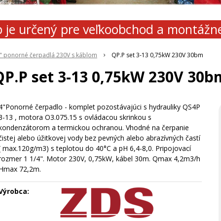
 je určený pre veľkoobchod a montážn
\" ponorné čerpadlá 230V s káblom
QP.P set 3-13 0,75kW 230V 30bm
QP.P set 3-13 0,75kW 230V 30b
4"Ponorné čerpadlo - komplet pozostávajúci s hydrauliky QS4P
3-13 , motora O3.075.15 s ovládacou skrinkou s
kondenzátorom a termickou ochranou. Vhodné na čerpanie
čistej alebo úžitkovej vody bez pevných alebo abrazívných častí
( max.120g/m3) s teplotou do 40°C a pH 6,4-8,0. Pripojovací
rozmer 1 1/4". Motor 230V, 0,75kW, kábel 30m. Qmax 4,2m3/h
Hmax 72,2m.
Výrobca: