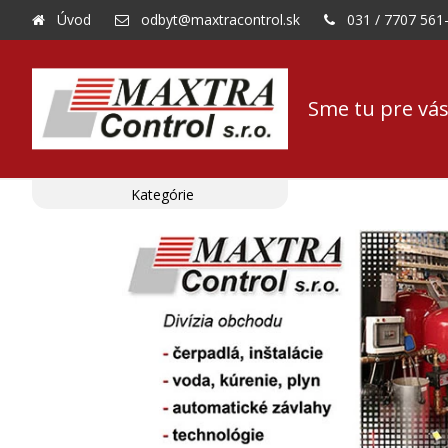
Úvod
odbyt@maxtracontrol.sk
031 / 7707 561
Sme tu pre vás
Kategórie