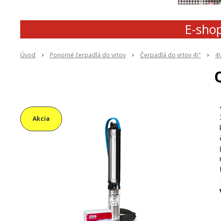
E-shop
Úvod
Ponorné čerpadlá do vrtov
Čerpadlá do vrtov 4\"
4
Akcia