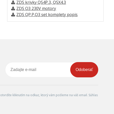
ZDS krivky QS4P.3, QSX4.3
ZDS O3 230V motory
ZDS QP.P.O3 set komplety popis
Odoberať
tvrdíte kliknutím na odkaz, ktorý vám pošleme na váš email. Súhlas