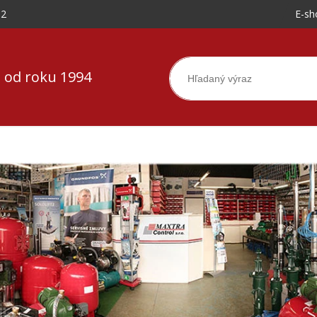
-2
E-sh
 od roku 1994