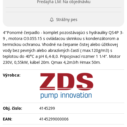
Predajňa LM:
Na objednávku
Strážny pes
4"Ponorné čerpadlo - komplet pozostávajúci s hydrauliky QS4P 3-
9 , motora O3.055.15 s ovládacou skrinkou s kondenzátorom a
termickou ochranou. Vhodné na čerpanie čistej alebo úžitkovej
vody bez pevných alebo abrazívných častí ( max.120g/m3) s
teplotou do 40°C a pH 6,4-8,0. Pripojovací rozmer 1 1/4". Motor
230V, 0,55kW, kábel 20m. Qmax 4,2m3/h Hmax 50m.
Výrobca:
Obj. čislo:
4145299
EAN:
4145299000006