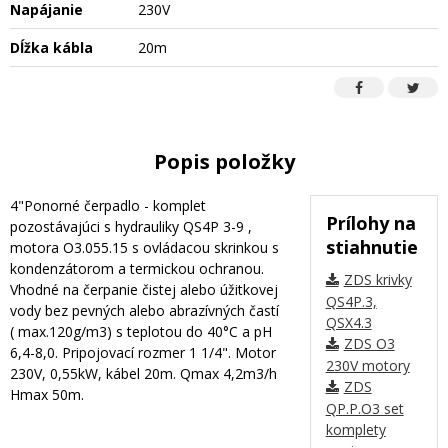
Napájanie
230V
Dĺžka kábla
20m
Popis položky
4"Ponorné čerpadlo - komplet
Prílohy na
pozostávajúci s hydrauliky QS4P 3-9 ,
stiahnutie
motora O3.055.15 s ovládacou skrinkou s
kondenzátorom a termickou ochranou.
ZDS krivky
Vhodné na čerpanie čistej alebo úžitkovej
QS4P.3,
vody bez pevných alebo abrazívných častí
QSX4.3
( max.120g/m3) s teplotou do 40°C a pH
ZDS O3
6,4-8,0. Pripojovací rozmer 1 1/4". Motor
230V motory
230V, 0,55kW, kábel 20m. Qmax 4,2m3/h
ZDS
Hmax 50m.
QP.P.O3 set
komplety