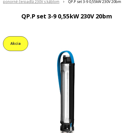
ponorné čerpadlá 230V s káblom
QP.P set 3-9 0,55kW 230V 20bm
QP.P set 3-9 0,55kW 230V 20bm
Akcia