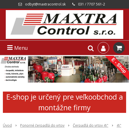
odbyt@maxtracontrol.sk
031 / 7707 561-2
Menu
E-shop je určený pre veľkoobchod a
montážne firmy
Úvod
Ponorné čerpadlá do vrtov
Čerpadlá do vrtov 4\"
4\"