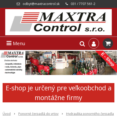
odbyt@maxtracontrol.sk
031 / 7707 561-2
Menu
E-shop je určený pre veľkoobchod a
montážne firmy
Úvod
Ponorné čerpadlá do vrtov
Hydraulika ponorného čerpadla