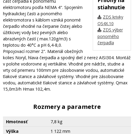
časť čerpadla k ponornému
stiahnutie
elektromotoru podľa NEMA 4". Spojením
hydraulickej časti a ponorného
ZDS krivky
elektromotora s káblom vzniká ponorné
QS4X.10
čerpadlo vhodné na čerpanie čistej alebo
ZDS výber
úžitkovej vody bez pevných alebo
ponorného
abrazívných častí ( max.120g/m3) s
čerpadla
teplotou do 40°C a pH 6,4-8,0.
Pripojovací rozmer 2". Materiál obežných
kolies Noryl, hlava čerpadla a spodný diel z nerez AISI304. Montáž
v polohe vodorovne aj vertikálne. Vhodné pre nádrže, studne a
vrty od priemeru 100mm pre zásobovanie vodou, automatické
tlakové stanice a závlahové systémy. Vhodné pre zásobovanie
vodou, automatické tlakové stanice a závlahové systémy. Qmax
15,0m3/h Hmax 102,4m.
Rozmery a parametre
Hmotnosť
7,8 kg
Výška
1 122 mm