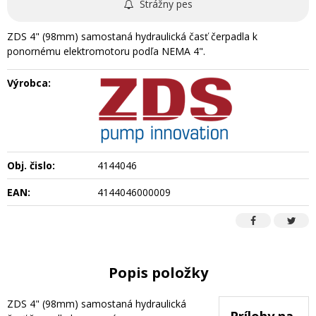
Strážny pes
ZDS 4" (98mm) samostaná hydraulická časť čerpadla k
ponornému elektromotoru podľa NEMA 4".
Výrobca:
Obj. čislo:
4144046
EAN:
4144046000009
Popis položky
ZDS 4" (98mm) samostaná hydraulická
Prílohy na