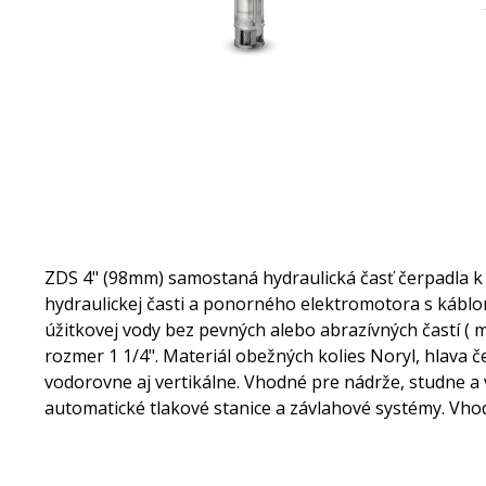
ZDS 4" (98mm) samostaná hydraulická časť čerpadla
hydraulickej časti a ponorného elektromotora s káblo
úžitkovej vody bez pevných alebo abrazívných častí ( m
rozmer 1 1/4". Materiál obežných kolies Noryl, hlava č
vodorovne aj vertikálne. Vhodné pre nádrže, studne 
automatické tlakové stanice a závlahové systémy. Vh