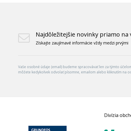
Najdôležitejšie novinky priamo na 
Získajte zaujímavé informácie vždy medzi prvými
Vaše osobné údaje (email) budeme spracovávať len za týmto účelom 
môžete kedykoľvek odvolať písomne, emailom alebo kliknutím na o
Divízia obc