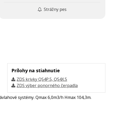
Strážny pes
Prílohy na stiahnutie
ZDS krivky QS4P.5, QS4X.5
ZDS výber ponorného čerpadla
 závlahové systémy. Qmax 6,0m3/h Hmax 104,3m.