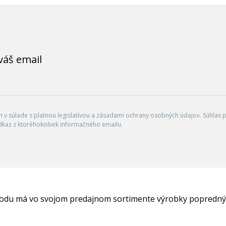
váš email
v súlade s platnou legislatívou a zásadami ochrany osobných údajov. Súhlas po
dkaz z ktoréhokoľvek informačného emailu.
hodu má vo svojom predajnom sortimente výrobky popredný