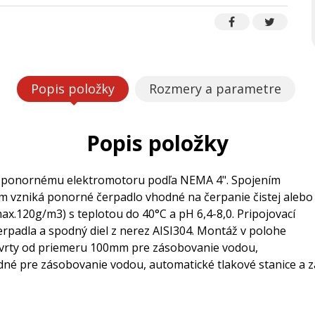
Popis položky
Rozmery a parametre
Popis položky
 k ponornému elektromotoru podľa NEMA 4". Spojením
m vzniká ponorné čerpadlo vhodné na čerpanie čistej alebo
ax.120g/m3) s teplotou do 40°C a pH 6,4-8,0. Pripojovací
erpadla a spodný diel z nerez AISI304. Montáž v polohe
a vrty od priemeru 100mm pre zásobovanie vodou,
odné pre zásobovanie vodou, automatické tlakové stanice a