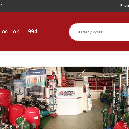
-2
E-sh
 od roku 1994