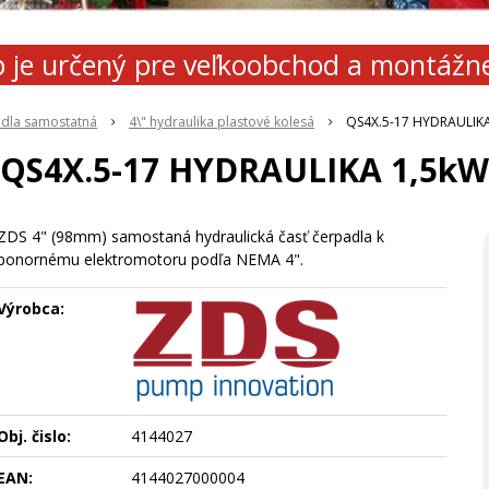
 je určený pre veľkoobchod a montážn
adla samostatná
4\" hydraulika plastové kolesá
QS4X.5-17 HYDRAULIK
QS4X.5-17 HYDRAULIKA 1,5kW
ZDS 4" (98mm) samostaná hydraulická časť čerpadla k
ponornému elektromotoru podľa NEMA 4".
Výrobca:
Obj. čislo:
4144027
EAN:
4144027000004