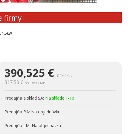
e firmy
A 1,5kW
390,525
€
s DPH / Kus
317,50 €
bez DPH / Kus
Predajňa a sklad SA:
Na sklade 1-10
Predajňa BA:
Na objednávku
Predajňa LM:
Na objednávku