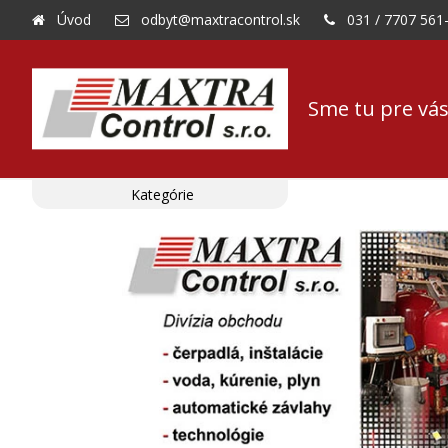
Úvod
odbyt@maxtracontrol.sk
031 / 7707 561
Sme tu pre vás
Kategórie