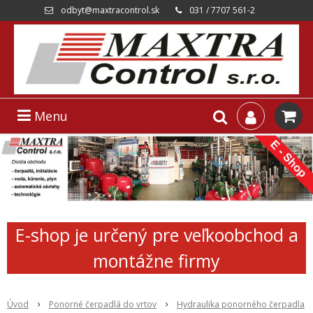
odbyt@maxtracontrol.sk
031 / 7707 561-2
Menu
E-shop je určený pre veľkoobchod a
montážne firmy
Úvod
Ponorné čerpadlá do vrtov
Hydraulika ponorného čerpadla