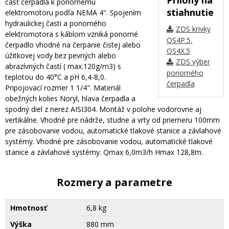
časť čerpadla k ponornému
stiahnutie
elektromotoru podľa NEMA 4". Spojením
hydraulickej časti a ponorného
ZDS krivky
elektromotora s káblom vzniká ponorné
QS4P.5,
čerpadlo vhodné na čerpanie čistej alebo
QS4X.5
úžitkovej vody bez pevných alebo
ZDS výber
abrazívných častí ( max.120g/m3) s
ponorného
teplotou do 40°C a pH 6,4-8,0.
čerpadla
Pripojovací rozmer 1 1/4". Materiál
obežných kolies Noryl, hlava čerpadla a
spodný diel z nerez AISI304. Montáž v polohe vodorovne aj
vertikálne. Vhodné pre nádrže, studne a vrty od priemeru 100mm
pre zásobovanie vodou, automatické tlakové stanice a závlahové
systémy. Vhodné pre zásobovanie vodou, automatické tlakové
stanice a závlahové systémy. Qmax 6,0m3/h Hmax 128,8m.
Rozmery a parametre
Hmotnosť
6,8 kg
Výška
880 mm