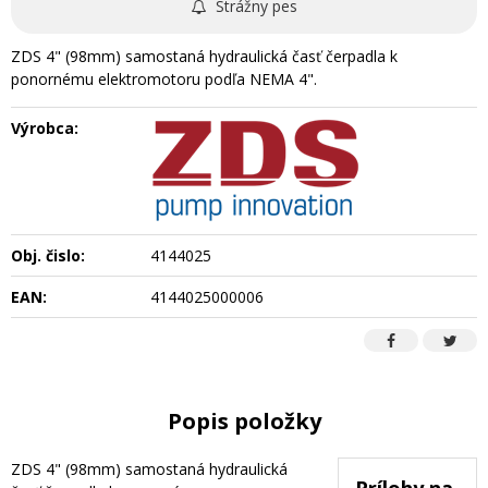
Strážny pes
ZDS 4" (98mm) samostaná hydraulická časť čerpadla k
ponornému elektromotoru podľa NEMA 4".
Výrobca:
Obj. čislo:
4144025
EAN:
4144025000006
Popis položky
ZDS 4" (98mm) samostaná hydraulická
Prílohy na