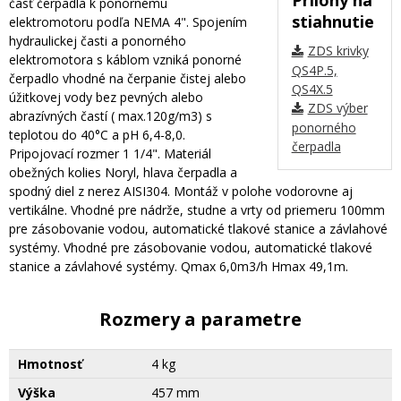
časť čerpadla k ponornému
stiahnutie
elektromotoru podľa NEMA 4". Spojením
hydraulickej časti a ponorného
ZDS krivky
elektromotora s káblom vzniká ponorné
QS4P.5,
čerpadlo vhodné na čerpanie čistej alebo
QS4X.5
úžitkovej vody bez pevných alebo
ZDS výber
abrazívných častí ( max.120g/m3) s
ponorného
teplotou do 40°C a pH 6,4-8,0.
čerpadla
Pripojovací rozmer 1 1/4". Materiál
obežných kolies Noryl, hlava čerpadla a
spodný diel z nerez AISI304. Montáž v polohe vodorovne aj
vertikálne. Vhodné pre nádrže, studne a vrty od priemeru 100mm
pre zásobovanie vodou, automatické tlakové stanice a závlahové
systémy. Vhodné pre zásobovanie vodou, automatické tlakové
stanice a závlahové systémy. Qmax 6,0m3/h Hmax 49,1m.
Rozmery a parametre
Hmotnosť
4 kg
Výška
457 mm