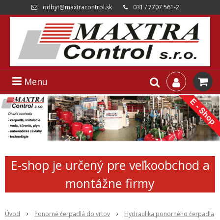
odbyt@maxtracontrol.sk
031 / 7707 561-2
Menu
E-shop je určený pre veľkoobchod a
montážne firmy
Úvod
Ponorné čerpadlá do vrtov
Hydraulika ponorného čerpadla