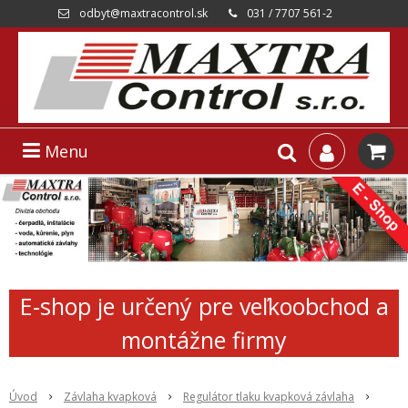
odbyt@maxtracontrol.sk
031 / 7707 561-2
Menu
E-shop je určený pre veľkoobchod a
montážne firmy
Úvod
Závlaha kvapková
Regulátor tlaku kvapková závlaha