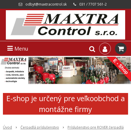
odbyt@maxtracontrol.sk
031 / 7707 561-2
Menu
E-shop je určený pre veľkoobchod a
montážne firmy
Úvod
Čerpadlá príslušenstvo
Príslušenstvo pre ROVER čerpadlá