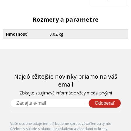
Rozmery a parametre
Hmotnosť
0,02 kg
Najdôležitejšie novinky priamo na váš
email
Získajte zaujímavé informácie vždy medzi prvými
Odoberať
Vaše osobné údaje (email) budeme spracovávať len za týmto
účelom v súlade s platnou legislatívou a zásadami ochrany