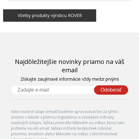
Všetky produkty výrobcu ROVER
Najdôležitejšie novinky priamo na váš
email
Získajte zaujímavé informácie vždy medzi prvými
Odoberať
Vaše osobné údaje (email) budeme spracovávať len za týmto
účelom v súlade s platnou legislatívou a zásadami ochrany
osobných údajov. Súhlas potvrdíte kliknutím na odkaz, ktorý vám
pošleme na váš email. Súhlas môžete kedykoľvek odvolať
písomne, emailom alebo kliknutím na odkaz z ktoréhokoľvek