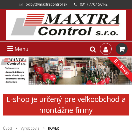
odbyt@maxtracontrol.sk
031 / 7707 561-2
Menu
E-shop je určený pre veľkoobchod a
montážne firmy
Úvod
Výrobcovia
ROVER